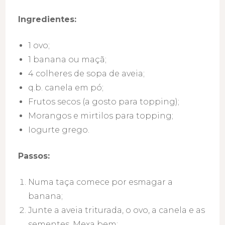
Ingredientes:
1 ovo;
1 banana ou maçã;
4 colheres de sopa de aveia;
q.b. canela em pó;
Frutos secos (a gosto para topping);
Morangos e mirtilos para topping;
Iogurte grego.
Passos:
Numa taça comece por esmagar a
banana;
Junte a aveia triturada, o ovo, a canela e as
sementes. Mexa bem;