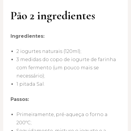
Pão 2 ingredientes
Ingredientes:
2 iogurtes naturais (120ml);
3 medidas do copo de iogurte de farinha
com fermento (um pouco mais se
necessário);
1 pitada Sal.
Passos:
Primeiramente, pré-aqueça o forno a
200ºC;
Seguidamente, misture o iogurte e a