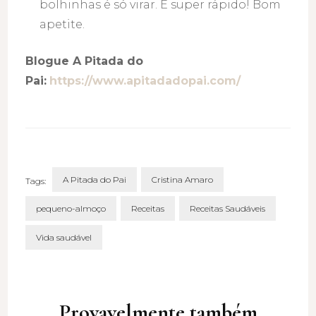
bolhinhas é só virar. É super rápido! Bom
apetite.
Blogue A Pitada do
Pai:
https://www.apitadadopai.com/
A Pitada do Pai
Cristina Amaro
Tags:
pequeno-almoço
Receitas
Receitas Saudáveis
Vida saudável
Post
Navigation
Provavelmente também