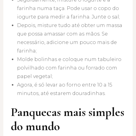
farinha numa taça. Pode usar o copo do
iogurte para medir a farinha. Junte o sal;
Depois, misture tudo até obter um massa
que possa amassar com as mãos. Se
necessário, adicione um pouco mais de
farinha;
Molde bolinhas e coloque num tabuleiro
polvilhado com farinha ou forrado com
papel vegetal;
Agora, é só levar ao forno entre 10 a 15
minutos, até estarem douradinhas.
Panquecas mais simples
do mundo