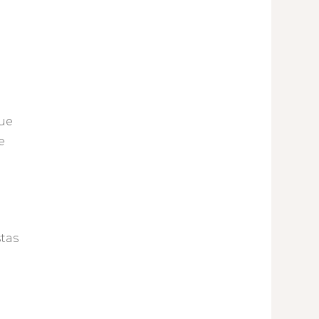
Que
e
tas