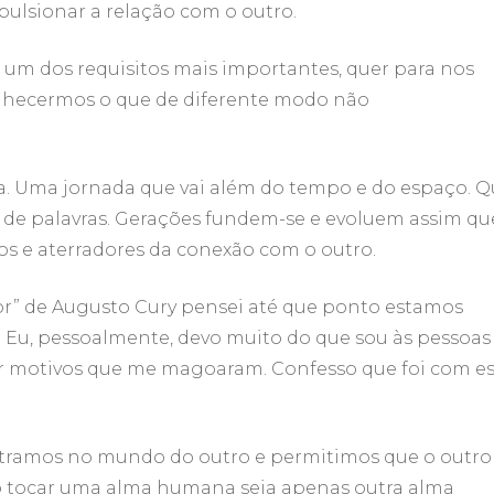
ulsionar a relação com o outro.
 um dos requisitos mais importantes, quer para nos
nhecermos o que de diferente modo não
a. Uma jornada que vai além do tempo e do espaço. 
e de palavras. Gerações fundem-se e evoluem assim qu
os e aterradores da conexão com o outro.
dor” de Augusto Cury pensei até que ponto estamos
 Eu, pessoalmente, devo muito do que sou às pessoas
 motivos que me magoaram. Confesso que foi com es
tramos no mundo do outro e permitimos que o outro
ao tocar uma alma humana seja apenas outra alma