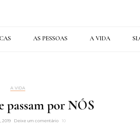
Cristina Ama
As Marcas As Pessoas A Vida
CAS
AS PESSOAS
A VIDA
SL
A VIDA
e passam por NÓS
Aqueles
, 2019
Deixe um comentário
10
que
passam
por