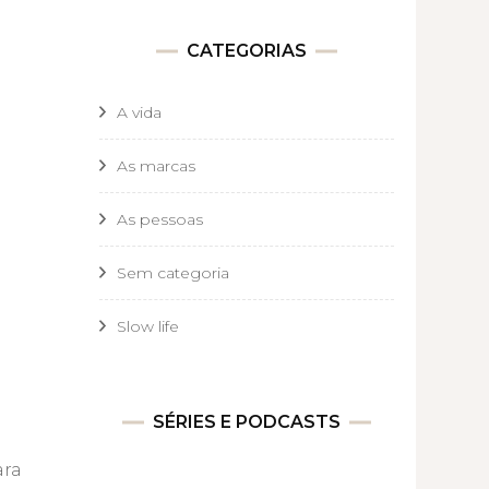
CATEGORIAS
A vida
As marcas
As pessoas
Sem categoria
Slow life
SÉRIES E PODCASTS
m
ara