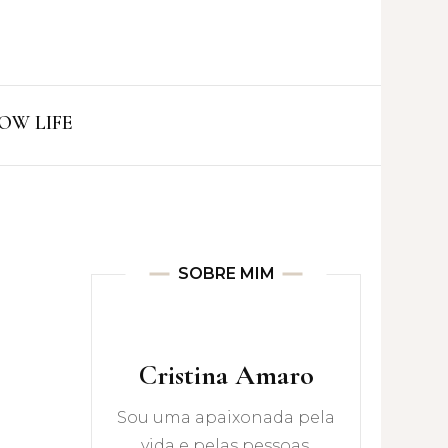
ro
OW LIFE
SOBRE MIM
Cristina Amaro
Sou uma apaixonada pela
vida e pelas pessoas.