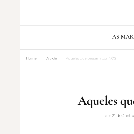
AS MAR
Home
A vida
Aqueles que passam por NÓS
Aqueles qu
em
21 de Junho