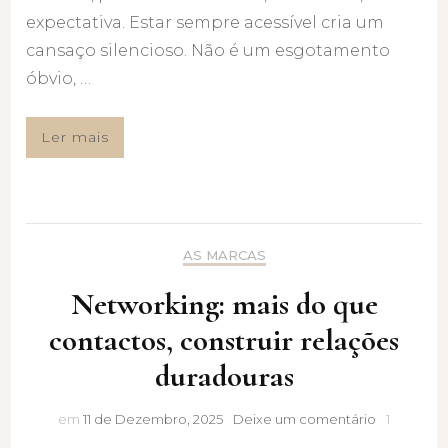
expectativa. Estar sempre acessível cria um
cansaço silencioso. Não é um esgotamento
óbvio, …
Ler mais
AS MARCAS
Networking: mais do que
contactos, construir relações
duradouras
Networking
em
11 de Dezembro, 2025
Deixe um comentário
1
mais