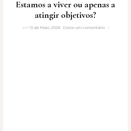
Estamos a viver ou apenas a
atingir objetivos?
Estamos
em
13 de Maio, 2026
Deixe um comentário
1
a
viver
ou
apenas
a
atingir
objetivos?