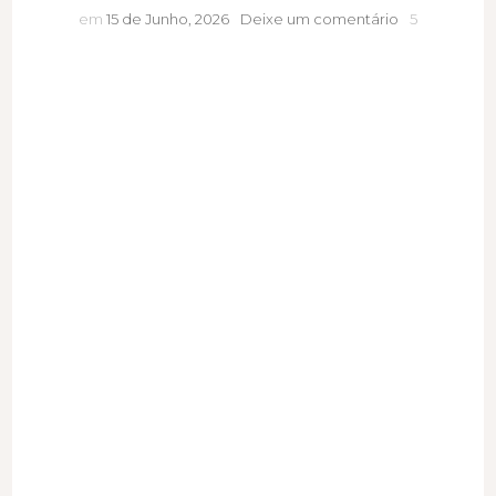
A
em
15 de Junho, 2026
Deixe um comentário
5
saudade
muda
silenciosame
quem
somos