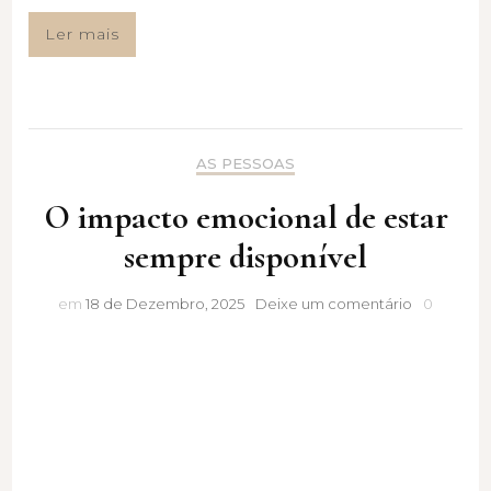
Ler mais
AS PESSOAS
O impacto emocional de estar
sempre disponível
O
em
18 de Dezembro, 2025
Deixe um comentário
0
impacto
emocional
de
estar
sempre
disponível