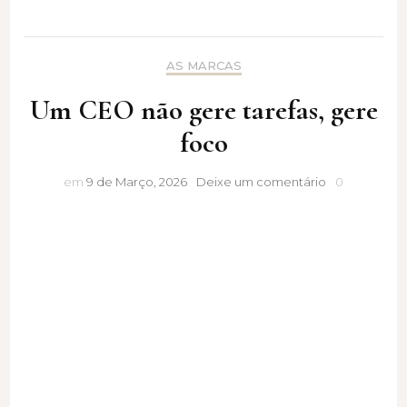
AS MARCAS
Um CEO não gere tarefas, gere
foco
Um
em
9 de Março, 2026
Deixe um comentário
0
CEO
não
gere
tarefas,
gere
foco