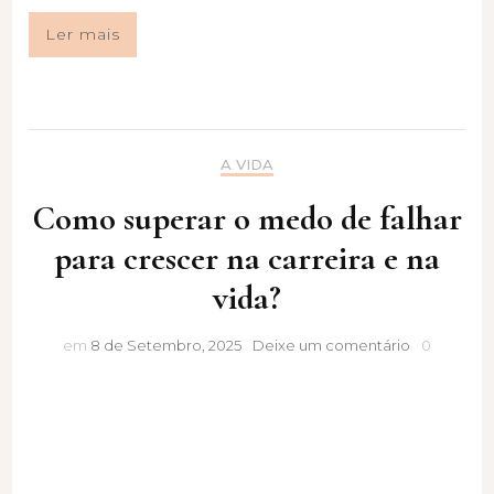
Ler mais
A VIDA
Como superar o medo de falhar
para crescer na carreira e na
vida?
Como
em
8 de Setembro, 2025
Deixe um comentário
0
superar
o
medo
de
falhar
para