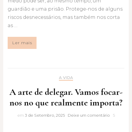
medo pode ser, ao mesmo tempo, um
guardião e uma prisão. Protege-nos de alguns
riscos desnecessários, mas também nos corta
as …
Ler mais
A VIDA
A arte de delegar. Vamos focar-
nos no que realmente importa?
A
em
3 de Setembro, 2025
Deixe um comentário
5
arte
de