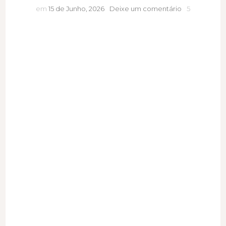
A
em
15 de Junho, 2026
Deixe um comentário
5
saudade
muda
silenciosame
quem
somos