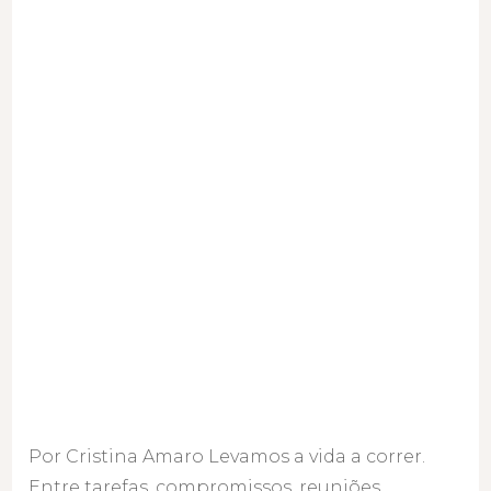
delegar.
Vamos
focar-
nos
no
que
realmente
importa?
Por Cristina Amaro Levamos a vida a correr.
Entre tarefas, compromissos, reuniões,