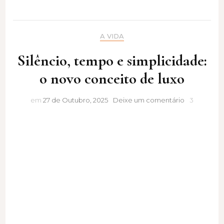
A VIDA
Silêncio, tempo e simplicidade:
o novo conceito de luxo
Silêncio,
em
27 de Outubro, 2025
Deixe um comentário
3
tempo
e
simplicidade
o
novo
conceito
de
luxo