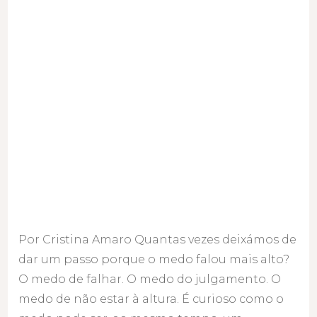
crescer
na
carreira
e
na
vida?
Por Cristina Amaro Quantas vezes deixámos de
dar um passo porque o medo falou mais alto?
O medo de falhar. O medo do julgamento. O
medo de não estar à altura. É curioso como o