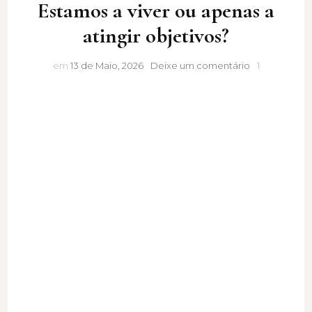
Estamos a viver ou apenas a
atingir objetivos?
Estamos
em
13 de Maio, 2026
Deixe um comentário
1
a
viver
ou
apenas
a
atingir
objetivos?