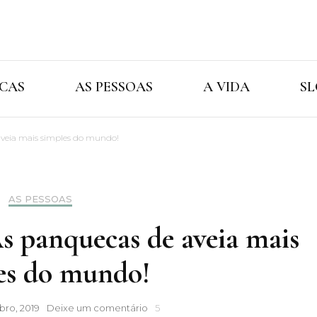
Cristina Ama
As Marcas As Pessoas A Vida
CAS
AS PESSOAS
A VIDA
SL
aveia mais simples do mundo!
AS PESSOAS
As panquecas de aveia mais
es do mundo!
A
ro, 2019
Deixe um comentário
5