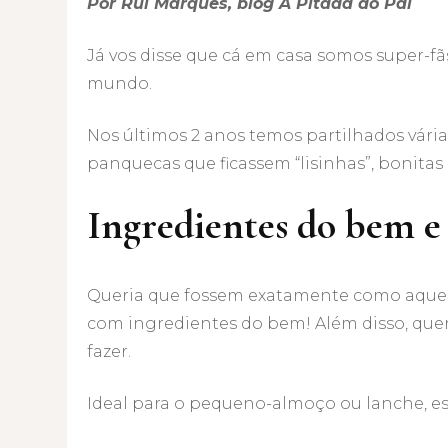
Por Rui Marques, blog A Pitada do Pai
Já vos disse que cá em casa somos super-fã
mundo.
Nos últimos 2 anos temos partilhados vária
panquecas que ficassem “lisinhas”, bonitas 
Ingredientes do bem e 
Queria que fossem exatamente como aquel
com ingredientes do bem! Além disso, queri
fazer.
Ideal para o pequeno-almoço ou lanche, est