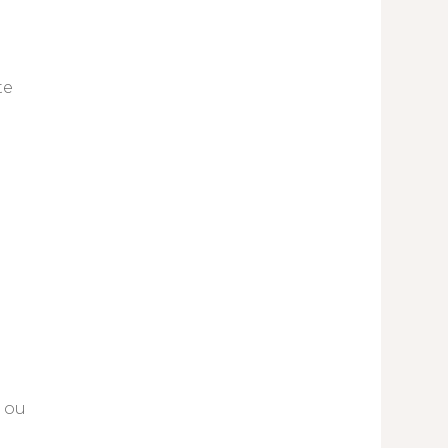
te
 ou