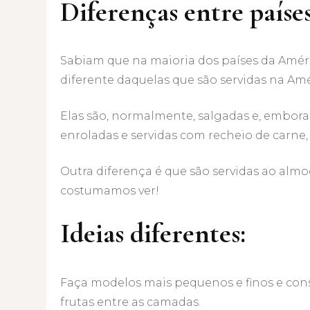
Diferenças entre paíse
Sabiam que na maioria dos países da Améric
diferente daquelas que são servidas na Am
Elas são, normalmente, salgadas e, embor
enroladas e servidas com recheio de carne,
Outra diferença é que são servidas ao al
costumamos ver!
Ideias diferentes:
Faça modelos mais pequenos e finos e cons
frutas entre as camadas.