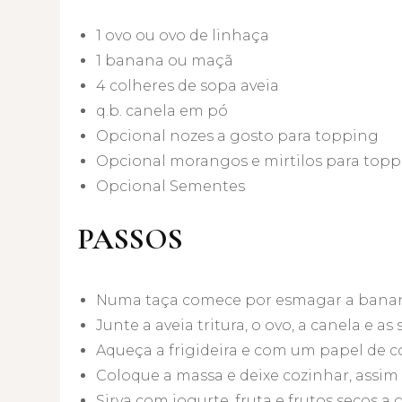
1 ovo ou ovo de linhaça
1 banana ou maçã
4 colheres de sopa aveia
q.b. canela em pó
Opcional nozes a gosto para topping
Opcional morangos e mirtilos para top
Opcional Sementes
PASSOS
Numa taça comece por esmagar a bana
Junte a aveia tritura, o ovo, a canela e 
Aqueça a frigideira e com um papel de c
Coloque a massa e deixe cozinhar, assim 
Sirva com iogurte, fruta e frutos secos a 