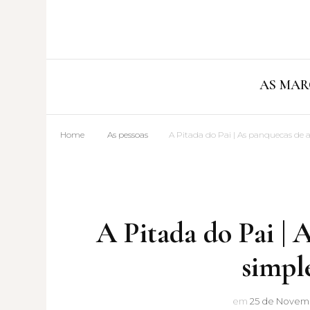
AS MAR
Home
As pessoas
A Pitada do Pai | As panquecas de 
A Pitada do Pai | 
simpl
em
25 de Novemb