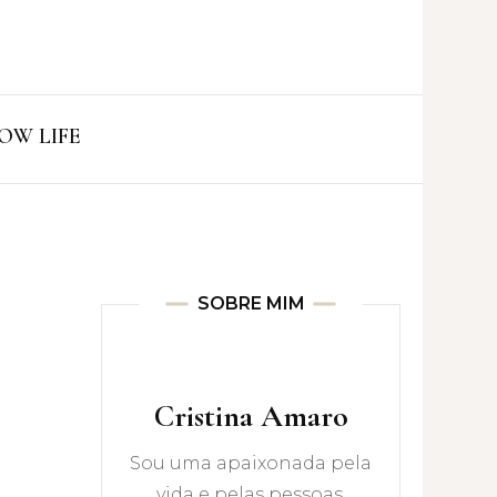
ro
OW LIFE
SOBRE MIM
Cristina Amaro
Sou uma apaixonada pela
vida e pelas pessoas.