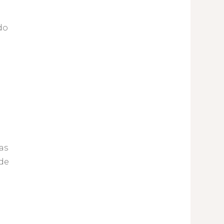
do
as
 de