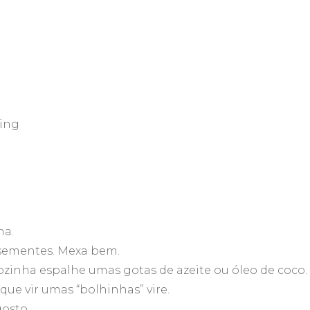
ping
na.
as sementes. Mexa bem.
ozinha espalhe umas gotas de azeite ou óleo de coco.
que vir umas “bolhinhas” vire.
gosto.