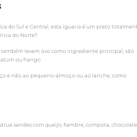
s
a do Sul e Central, esta iguaria é um prato totalmen
érica do Norte?
a também levem ovo como ingrediente principal, são
 atum ou frango.
moço e não ao pequeno-almoço ou ao lanche, como
trua sandes com queijo, fiambre, compota, chocolate