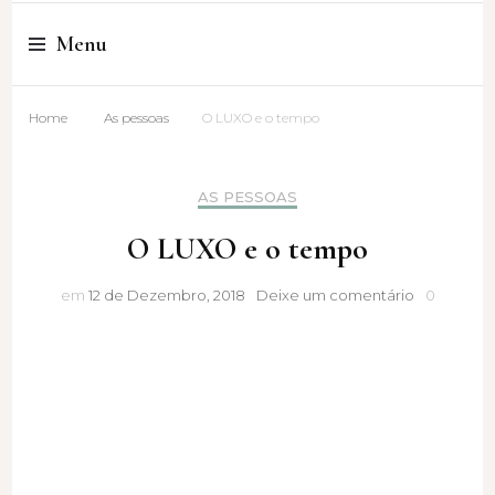
Cristina Amaro
Menu
Home
As pessoas
O LUXO e o tempo
AS PESSOAS
O LUXO e o tempo
O
em
12 de Dezembro, 2018
Deixe um comentário
0
LUXO
e
o
tempo