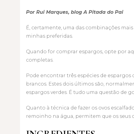
Por Rui Marques, blog A Pitada do Pai
É, certamente, uma das combinações mais
minhas preferidas.
Quando for comprar espargos, opte por aqu
completas.
Pode encontrar três espécies de espargos dif
brancos. Estes dois últimos são, normalme
espargos verdes. É tudo uma questão de go
Quanto à técnica de fazer os ovos escalfados
remoinho na água, permitem que os seus 
INGREDIENTES