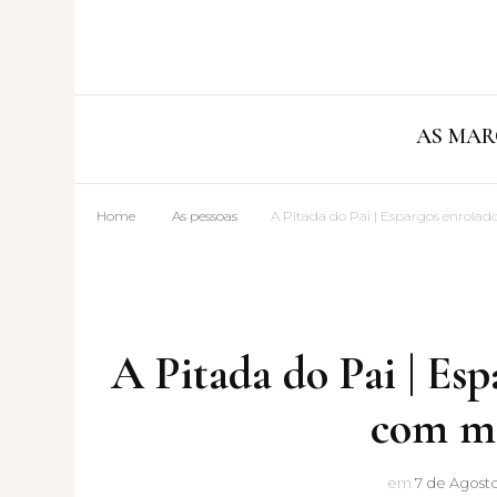
AS MAR
Home
As pessoas
A Pitada do Pai | Espargos enrola
A Pitada do Pai | Es
com mo
em
7 de Agosto