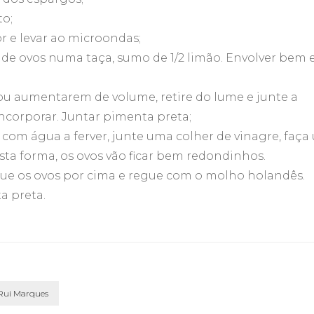
to;
r e levar ao microondas;
de ovos numa taça, sumo de 1/2 limão. Envolver bem 
ou aumentarem de volume, retire do lume e junte a
corporar. Juntar pimenta preta;
 com água a ferver, junte uma colher de vinagre, faça
ta forma, os ovos vão ficar bem redondinhos.
que os ovos por cima e regue com o molho holandês.
a preta.
Rui Marques