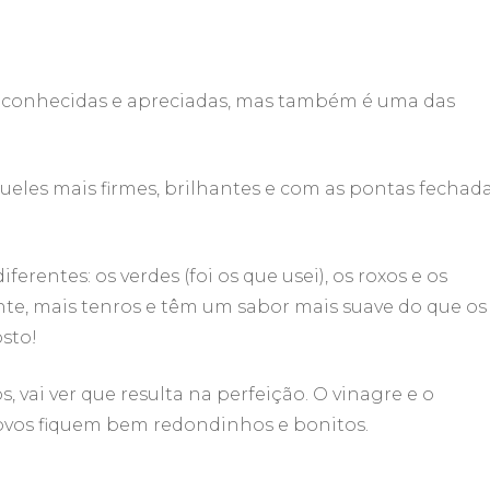
Pitada
do
Pai
|
Espargos
 conhecidas e apreciadas, mas também é uma das
enrolados
em
presunto
com
eles mais firmes, brilhantes e com as pontas fechada
molho
holandês
erentes: os verdes (foi os que usei), os roxos e os
nte, mais tenros e têm um sabor mais suave do que os
sto!
, vai ver que resulta na perfeição. O vinagre e o
ovos fiquem bem redondinhos e bonitos.