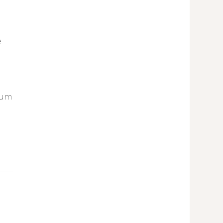
e
 um