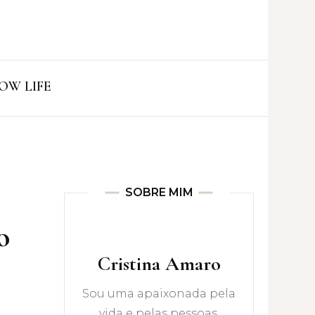
ro
OW LIFE
SOBRE MIM
o
Cristina Amaro
Sou uma apaixonada pela
vida e pelas pessoas.