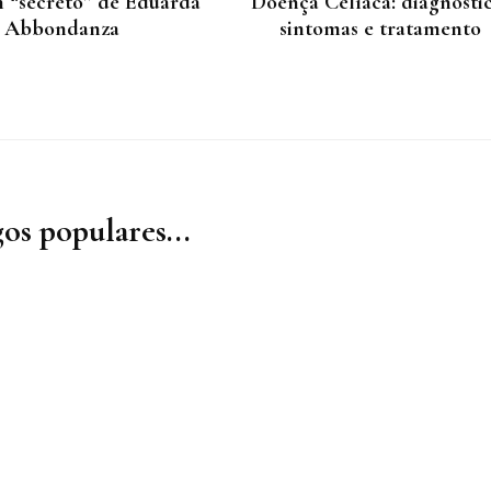
 “secreto” de Eduarda
Doença Celíaca: diagnóstic
Abbondanza
sintomas e tratamento
os populares...