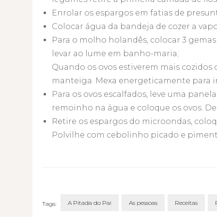
Enrolar os espargos em fatias de presun
Colocar água da bandeja de cozer a vapo
Para o molho holandês, colocar 3 gemas 
levar ao lume em banho-maria;
Quando os ovos estiverem mais cozidos 
manteiga. Mexa energeticamente para in
Para os ovos escalfados, leve uma panela
remoinho na água e coloque os ovos. Des
Retire os espargos do microondas, colo
Polvilhe com cebolinho picado e piment
A Pitada do Pai
As pessoas
Receitas
Tags: