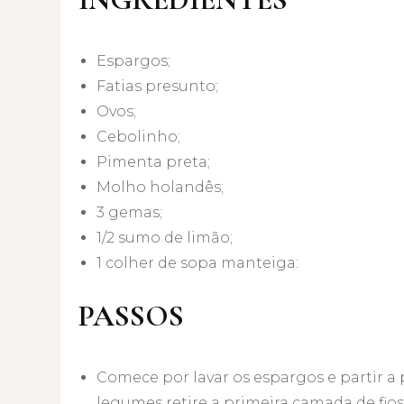
Espargos;
Fatias presunto;
Ovos;
Cebolinho;
Pimenta preta;
Molho holandês;
3 gemas;
1/2 sumo de limão;
1 colher de sopa manteiga:
PASSOS
Comece por lavar os espargos e partir a
legumes retire a primeira camada de fios