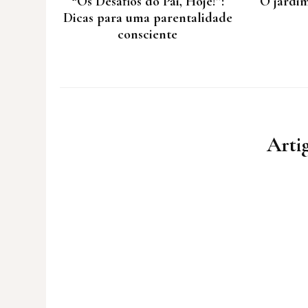
“Os Desafios do Pai, Hoje!”:
O jardim
Dicas para uma parentalidade
consciente
Artig