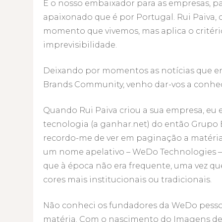
É o nosso embaixador para as empresas, par
apaixonado que é por Portugal. Rui Paiva
momento que vivemos, mas aplica o critér
imprevisibilidade.
Deixando por momentos as notícias que e
Brands Community, venho dar-vos a conhe
Quando Rui Paiva criou a sua empresa, eu 
tecnologia (a ganhar.net) do então Grupo E
recordo-me de ver em paginação a matéria
um nome apelativo – WeDo Technologies – 
que à época não era frequente, uma vez qu
cores mais institucionais ou tradicionais.
Não conheci os fundadores da WeDo pesso
matéria. Com o nascimento do Imagens de 