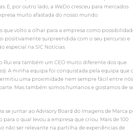
as. E, por outro lado, a WeDo cresceu para mercados
mpresa muito afastada do nosso mundo.
nos que volto a olhar para a empresa como possibilidad
i positivamente surpreendida com o seu percurso e
 especial na SIC Notícias.
 E o Rui era também um CEO muito diferente dos que
es). A minha equipa foi conquistada pela equipa que 
ermitiu uma proximidade nem sempre fácil entre nós
faz parte. Mas também somos humanos e gostamos de s
a se juntar ao Advisory Board do Imagens de Marca p
para o qual levou a empresa que criou. Mais de 100
mo não ser relevante na partilha de experiências de