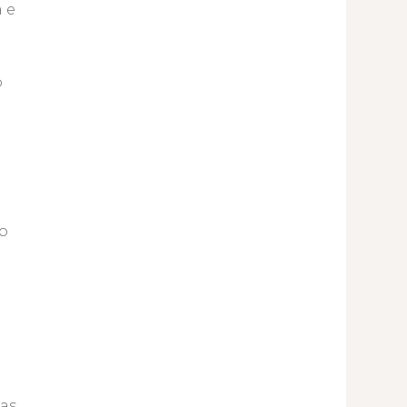
a e
o
 o
as,