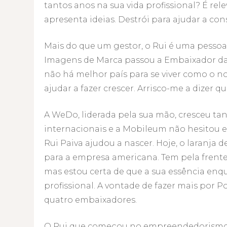
tantos anos na sua vida profissional? É rele
apresenta ideias. Destrói para ajudar a cons
Mais do que um gestor, o Rui é uma pessoa 
Imagens de Marca passou a Embaixador d
não há melhor país para se viver como o no
ajudar a fazer crescer. Arrisco-me a dizer q
A WeDo, liderada pela sua mão, cresceu ta
internacionais e a Mobileum não hesitou e
Rui Paiva ajudou a nascer. Hoje, o laranja d
para a empresa americana. Tem pela frente 
mas estou certa de que a sua essência enqu
profissional. A vontade de fazer mais por
quatro embaixadores.
O Rui que começou no empreendedorismo 