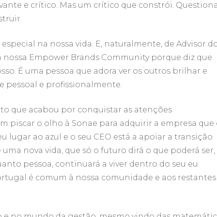
vante e crítico. Mas um crítico que constrói. Question
truir.
especial na nossa vida. E, naturalmente, de Advisor d
a nossa Empower Brands Community porque diz que
sso. É uma pessoa que adora ver os outros brilhar e
ue pessoal e profissionalmente.
nto que acabou por conquistar as atenções
m piscar o olho à Sonae para adquirir a empresa que
eu lugar ao azul e o seu CEO está a apoiar a transição
uma nova vida, que só o futuro dirá o que poderá ser,
anto pessoa, continuará a viver dentro do seu eu
 Portugal é comum à nossa comunidade e aos restantes
e no mundo da gestão, mesmo vindo das matemátic