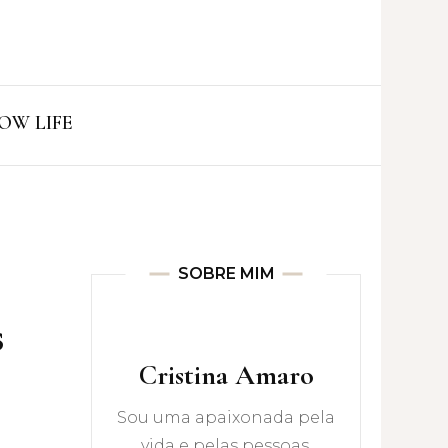
ro
OW LIFE
SOBRE MIM
s
Cristina Amaro
Sou uma apaixonada pela
vida e pelas pessoas.