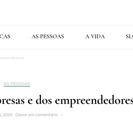
Cristina Ama
As Marcas As Pessoas A Vida
CAS
AS PESSOAS
A VIDA
SL
mpreendedores
AS PESSOAS
resas e dos empreendedore
Embaixador
o, 2020
Deixe um comentário
4
das
empresas
e