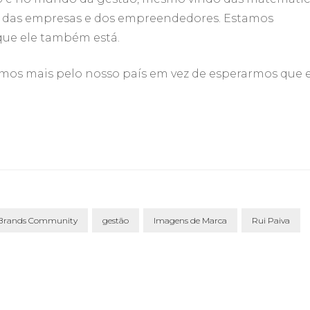
lar das empresas e dos empreendedores. Estamos
que ele também está.
ermos mais pelo nosso país em vez de esperarmos que 
Brands Community
gestão
Imagens de Marca
Rui Paiva