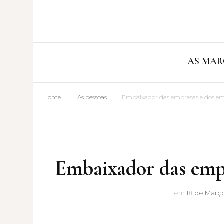
AS MAR
Home
As pessoas
Embaixador das empresas e dos e
Embaixador das emp
em
18 de Març