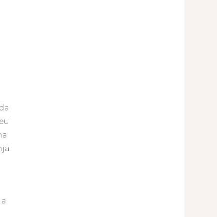
 da
 eu
ha
nja
 a