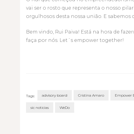
vai ser o rosto que representa o nosso pi
orgulhosos desta nossa união. E sabemos 
Bem vindo, Rui Paiva! Está na hora de faz
faça por nós. Let´s empower together!
advisory board
Cristina Amaro
Empower 
Tags:
sic noticias
WeDo
Post
Navigation