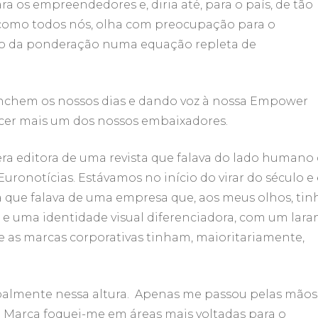
a os empreendedores e, diria até, para o país, de tão
, como todos nós, olha com preocupação para o
io da ponderação numa equação repleta de
nchem os nossos dias e dando voz à nossa Empower
cer mais um dos nossos embaixadores.
era editora de uma revista que falava do lado humano
uronotícias. Estávamos no início do virar do século e
 que falava de uma empresa que, aos meus olhos, tin
e uma identidade visual diferenciadora, com um lara
e as marcas corporativas tinham, maioritariamente,
almente nessa altura. Apenas me passou pelas mãos
Marca foquei-me em áreas mais voltadas para o