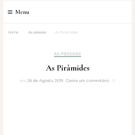
Cristina Amaro
Menu
Home
As pessoas
As Pirâmides
AS PESSOAS
As Pirâmides
As
em
26 de Agosto, 2019
Deixe um comentário
0
Pirâmides