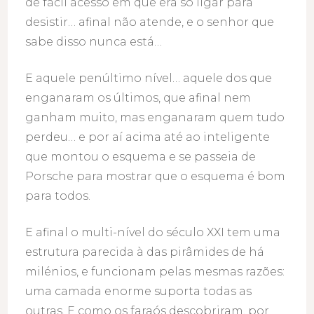
de fácil acesso em que era só ligar para
desistir… afinal não atende, e o senhor que
sabe disso nunca está…
E aquele penúltimo nível… aquele dos que
enganaram os últimos, que afinal nem
ganham muito, mas enganaram quem tudo
perdeu… e por aí acima até ao inteligente
que montou o esquema e se passeia de
Porsche para mostrar que o esquema é bom
para todos.
E afinal o multi-nível do século XXI tem uma
estrutura parecida à das pirâmides de há
milénios, e funcionam pelas mesmas razões:
uma camada enorme suporta todas as
outras. E como os faraós descobriram, por