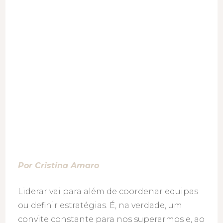
está
ao
nosso
lado
Por Cristina Amaro
Liderar vai para além de coordenar equipas
ou definir estratégias. É, na verdade, um
convite constante para nos superarmos e, ao