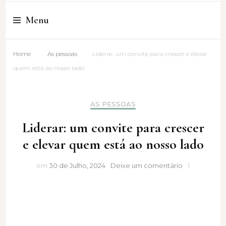
Cristina Amaro
Menu
Home
As pessoas
Liderar: um convite para crescer e elevar
quem está ao nosso lado
AS PESSOAS
Liderar: um convite para crescer
e elevar quem está ao nosso lado
Liderar: um
em
30 de Julho, 2024
Deixe um comentário
1
convite
para
crescer
e
elevar
quem