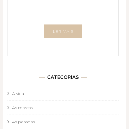
LER MAIS
CATEGORIAS
A vida
As marcas
As pessoas