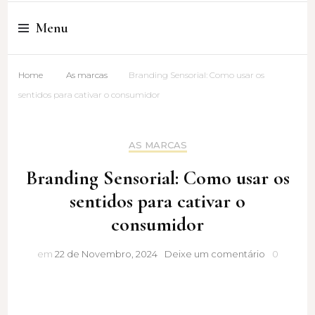
Cristina Amaro
Menu
Home
As marcas
Branding Sensorial: Como usar os
sentidos para cativar o consumidor
AS MARCAS
Branding Sensorial: Como usar os
sentidos para cativar o
consumidor
Branding
em
22 de Novembro, 2024
Deixe um comentário
0
Sensorial:
Como
usar
os