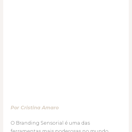
sentidos
para
cativar
o
consumido
Por Cristina Amaro
O Branding Sensorial é uma das
ferramentas mais poderosas no mundo