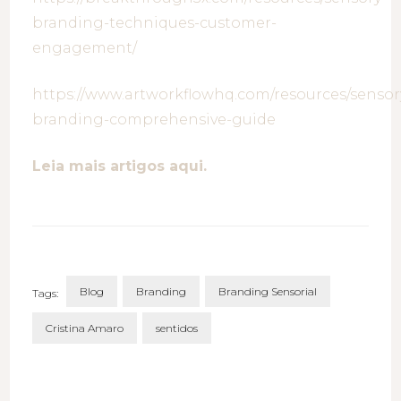
branding-techniques-customer-
engagement/
https://www.artworkflowhq.com/resources/sensor
branding-comprehensive-guide
Leia mais artigos aqui.
Blog
Branding
Branding Sensorial
Tags:
Cristina Amaro
sentidos
Post