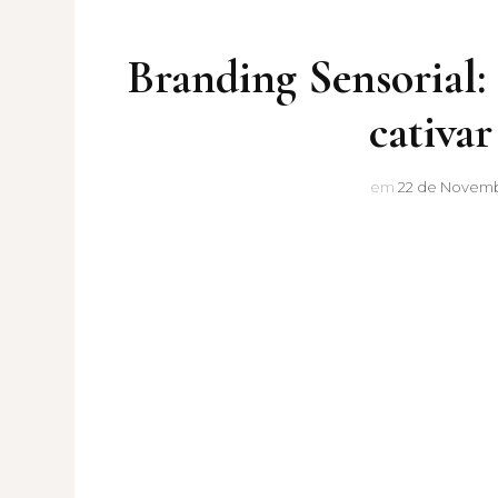
Branding Sensorial:
cativa
em
22 de Novemb