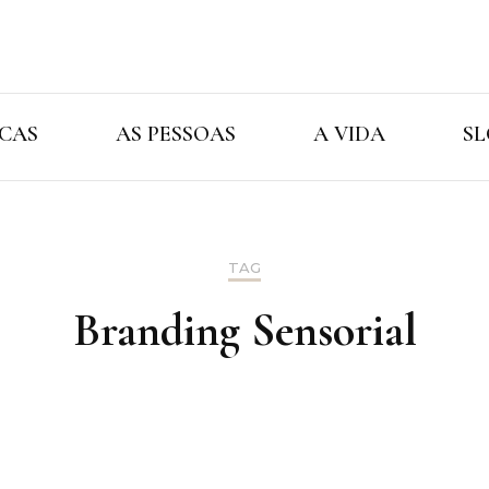
Cristina Ama
As Marcas As Pessoas A Vida
CAS
AS PESSOAS
A VIDA
SL
TAG
Branding Sensorial