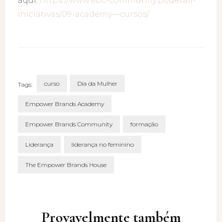
aqui:
https://www.ebc-community.pt/detail-
iniciativas/09-academy—cursos/
curso
Dia da Mulher
Tags:
Empower Brands Academy
Empower Brands Community
formação
Liderança
liderança no feminino
The Empower Brands House
Post
Navigation
Provavelmente também