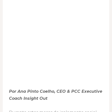
cartas
que
promovem
o
autoconhe
Por Ana Pinto Coelho, CEO & PCC Executive
Coach Insight Out