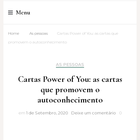
Cristina Amaro
Menu
Home
As pessoas
Cartas Power of You: as cartas que
promovem o autoconhecimento
AS PESSOAS
Cartas Power of You: as cartas
que promovem o
autoconhecimento
Cartas
em
1 de Setembro, 2020
Deixe um comentário
0
Power
of
You:
as