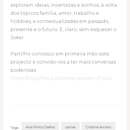
exploram ideias, incertezas e sonhos, à volta
dos tópicos família, amor, trabalho e
hobbies, e contextualizadas em passado,
presente e o futuro. E, claro, sem esquecer o
Joker.
Partilho convosco em primeira mão este
projecto e convido-vos a ter mais conversas
poderosas
https://insightout.pt/cartas-power-of-you/
Ana Pinto Coelho
cartas
Cristina Amaro
Tags: