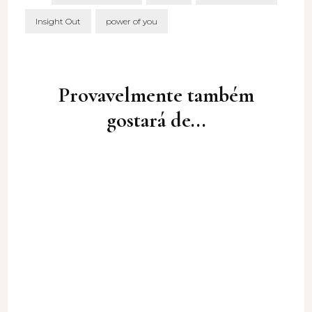
Insight Out
power of you
Post
Navigation
Provavelmente também
gostará de...