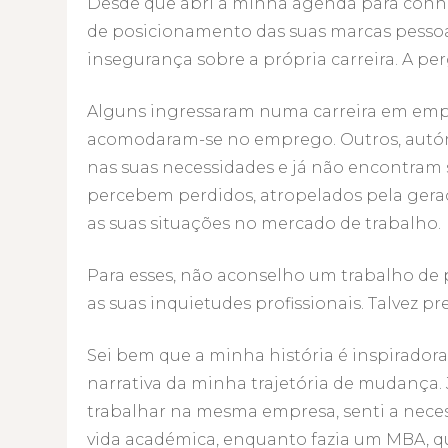
Desde que abri a minha agenda para conh
de posicionamento das suas marcas pesso
insegurança sobre a própria carreira. A per
Alguns ingressaram numa carreira em emp
acomodaram-se no emprego. Outros, autó
nas suas necessidades e já não encontram s
percebem perdidos, atropelados pela geraç
as suas situações no mercado de trabalho.
Para esses, não aconselho um trabalho de
as suas inquietudes profissionais. Talvez p
Sei bem que a minha história é inspirador
narrativa da minha trajetória de mudança. J
trabalhar na mesma empresa, senti a nece
vida académica, enquanto fazia um MBA, q