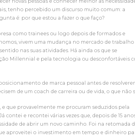
ecer novas pessoas e conhecer melhor as necessidad
ais, tenho percebido um discurso muito comum: a
gunta é: por que estou a fazer o que faço?
resa como trainees ou logo depois de formados e
nomos, vivem uma mudança no mercado de trabalho
entido nas suas atividades. Há ainda os que se
ão Millennial e pela tecnologia ou desconfortáveis 
 posicionamento de marca pessoal antes de resolver
recisem de um coach de carreira ou de vida, o que não 
a, e que provavelmente me procuram seduzidos pela
á contei e recontei várias vezes que, depois de 15 ano
ssidade de abrir um novo caminho. Foi na retomada 
ue aproveitei o investimento em tempo e dinheiro pa