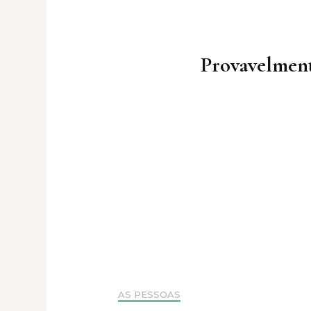
Post
Navigation
Provavelment
AS PESSOAS