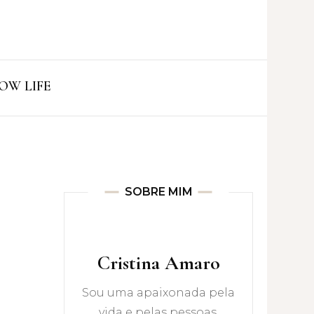
ro
OW LIFE
SOBRE MIM
Cristina Amaro
Sou uma apaixonada pela
vida e pelas pessoas.