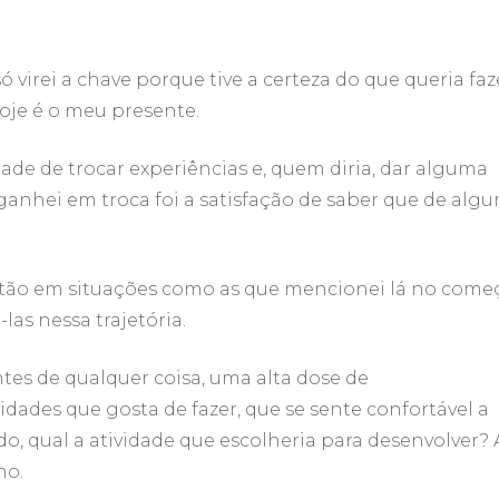
ó virei a chave porque tive a certeza do que queria faz
oje é o meu presente.
de de trocar experiências e, quem diria, dar alguma
ganhei em troca foi a satisfação de saber que de alg
estão em situações como as que mencionei lá no come
as nessa trajetória.
ntes de qualquer coisa, uma alta dose de
idades que gosta de fazer, que se sente confortável a
do, qual a atividade que escolheria para desenvolver? 
ho.