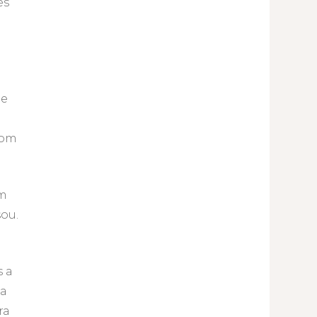
es
 e
com
em
sou.
s a
da
ra