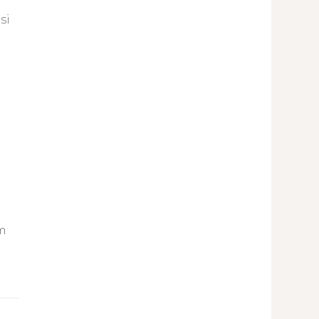
si
em