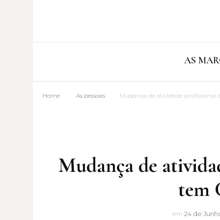
AS MAR
Home
As pessoas
Mudança de atividade profission
Mudança de atividad
tem
em
24 de Junho