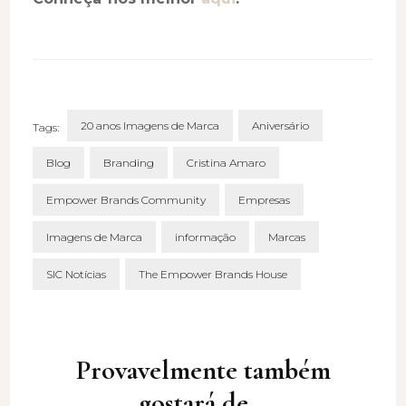
20 anos Imagens de Marca
Aniversário
Tags:
Blog
Branding
Cristina Amaro
Empower Brands Community
Empresas
Imagens de Marca
informação
Marcas
SIC Notícias
The Empower Brands House
Post
Navigation
Provavelmente também
gostará de...