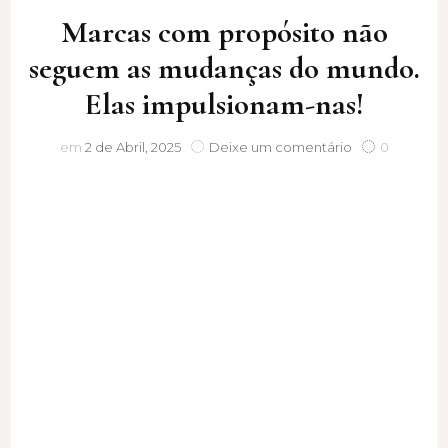
Marcas com propósito não
seguem as mudanças do mundo.
Elas impulsionam-nas!
Marcas
em
2 de Abril, 2025
Deixe um comentário
0
com
propósito
não
seguem
as
mudanças
do
mundo.
Elas
impulsionam-
nas!