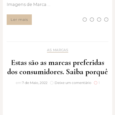
Imagens de Marca …
Ler mais
AS MARCAS
Estas são as marcas preferidas
dos consumidores. Saiba porquê
Estas
em
7 de Maio, 2022
Deixe um comentário
1
são
as
marcas
preferidas
dos
consumidores