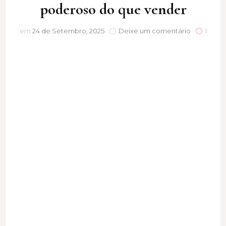
poderoso do que vender
Contar
em
24 de Setembro, 2025
Deixe um comentário
1
histórias
é
mais
poderoso
do
que
vender