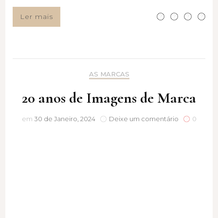
Ler mais
AS MARCAS
20 anos de Imagens de Marca
20
em
30 de Janeiro, 2024
Deixe um comentário
0
anos
de
Imagens
de
Marca