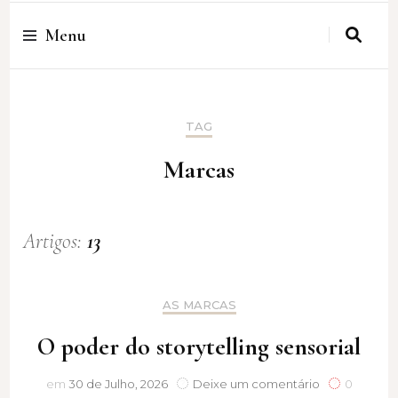
Cristina Amaro
Menu
TAG
Marcas
Artigos:
13
AS MARCAS
O poder do storytelling sensorial
O
em
30 de Julho, 2026
Deixe um comentário
0