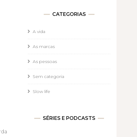
CATEGORIAS
A vida
As marcas
As pessoas
Sem categoria
Slow life
SÉRIES E PODCASTS
rda