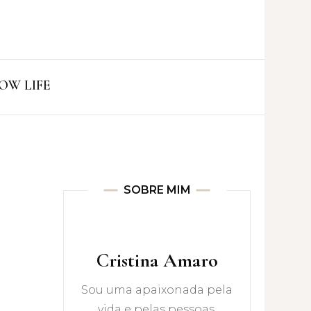
ro
OW LIFE
SOBRE MIM
Cristina Amaro
Sou uma apaixonada pela
vida e pelas pessoas.