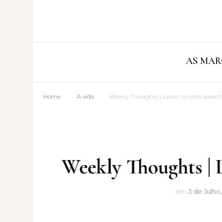
AS MAR
Home
A vida
Weekly Thoughts | Listen to who doesn’
Weekly Thoughts | L
em
3 de Julho