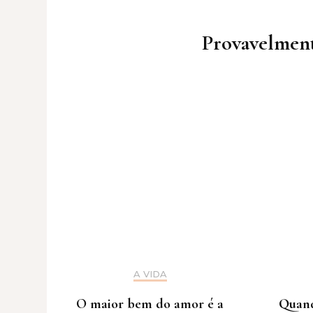
Post
Navigation
Provavelment
A VIDA
O maior bem do amor é a
Quando