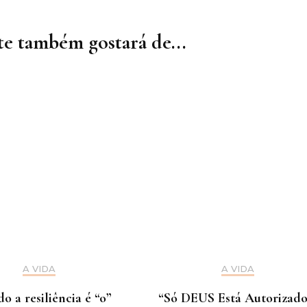
e também gostará de...
A VIDA
A VIDA
 a resiliência é “o”
“Só DEUS Está Autorizado