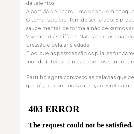
de talentos.
A partida do Pedro Lima deixou em choque a
O tema “suicídio” tem de ser falado. É prec
saúde mental, de forma a não deixarmos ad
Vivemos dias difíceis. Não sabemos quand
pressão e pela ansiedade.
E porque as pessoas são os pilares fundam
mundo inteiro – é nelas que nos continuam
Partilho agora convosco as palavras que 
que oiçam com muita atenção. E reflitam!