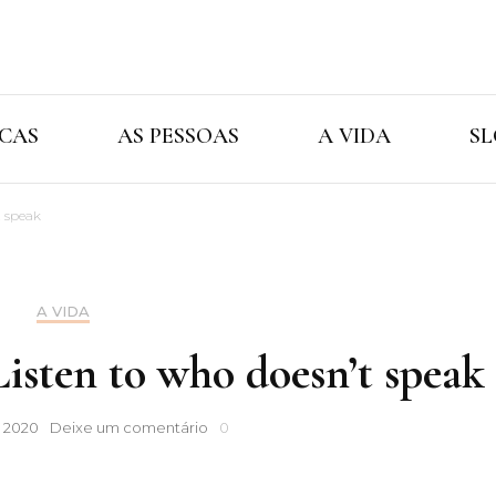
Cristina Ama
As Marcas As Pessoas A Vida
CAS
AS PESSOAS
A VIDA
SL
t speak
A VIDA
isten to who doesn’t speak
Weekly
, 2020
Deixe um comentário
0
Thoughts
|
Listen