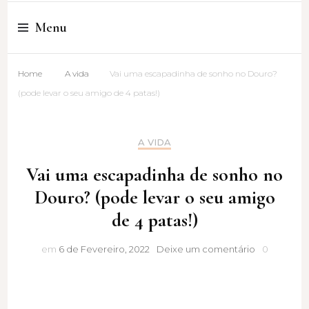
Cristina Amaro
Menu
Home
A vida
Vai uma escapadinha de sonho no Douro?
(pode levar o seu amigo de 4 patas!)
A VIDA
Vai uma escapadinha de sonho no
Douro? (pode levar o seu amigo
de 4 patas!)
Vai
em
6 de Fevereiro, 2022
Deixe um comentário
0
uma
escapadinh
de
sonho