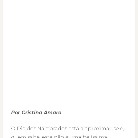
no
Douro?
(pode
levar
o
seu
amigo
de
4
patas!)
Por Cristina Amaro
O Dia dos Namorados está a aproximar-se e,
quem sabe, esta não é uma belíssima