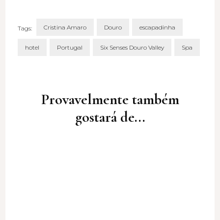
Cristina Amaro
Douro
escapadinha
Tags:
hotel
Portugal
Six Senses Douro Valley
Spa
Post
Navigation
Provavelmente também
gostará de...