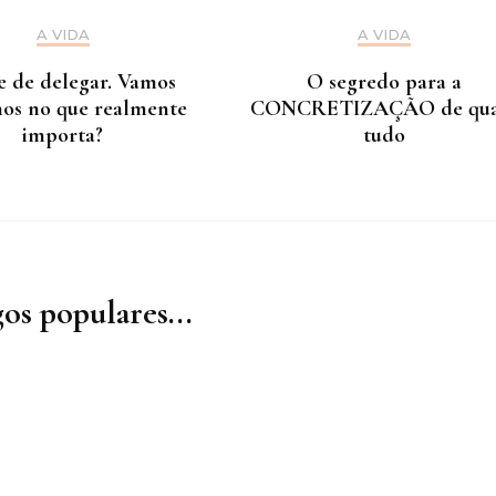
A VIDA
A VIDA
e de delegar. Vamos
O segredo para a
nos no que realmente
CONCRETIZAÇÃO de qua
importa?
tudo
os populares...