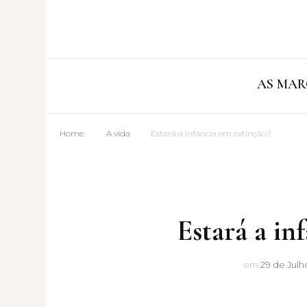
AS MAR
Home
A vida
Estará a infância em extinção?
Estará a in
em
29 de Julh