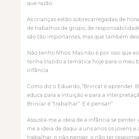
que razão.
As crianças estão sobrecarregadas, de horas
de trabalhos de grupo, de responsabilidades
são tão importantes, mas que também de
Não tenho filhos. Mas não é por isso que es
tenha trazido a temática hoje para o meu 
infância.
Como diz o Eduardo, “Brincar é aprender. B
educa para a intuição e para a interpretaçã
Brincar é “trabalhar”. E é pensar!”
Assusta-me a ideia de a infância se perder.
me a ideia de daqui a uns anos os jovens e
trabalhar, o não pensar, o não ter respons