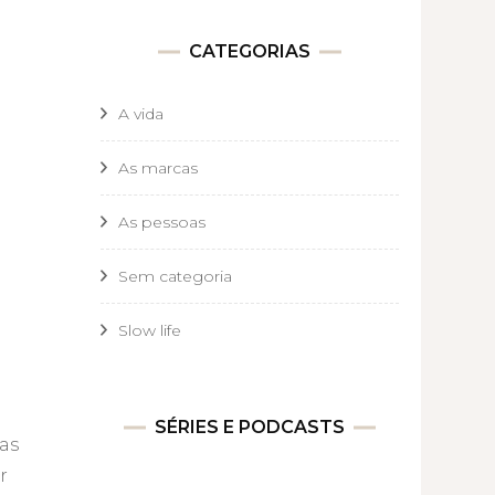
CATEGORIAS
A vida
As marcas
As pessoas
Sem categoria
Slow life
SÉRIES E PODCASTS
as
r