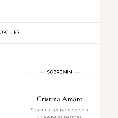
ro
OW LIFE
SOBRE MIM
Cristina Amaro
Sou uma apaixonada pela
vida e pelas pessoas.