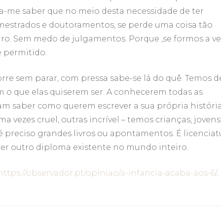
usta-me saber que no meio desta necessidade de ter
mestrados e doutoramentos, se perde uma coisa tão
teiro. Sem medo de julgamentos. Porque ,se formos a ver
é permitido.
re sem parar, com pressa sabe-se lá do quê. Temos d
em o que elas quiserem ser. A conhecerem todas as
sam saber como querem escrever a sua própria história
a vezes cruel, outras incrível – temos crianças, jovens
 é preciso grandes livros ou apontamentos. É licenciat
uer outro diploma existente no mundo inteiro.
https://observador.pt/opiniao/a-infancia-acaba-aos-6/
.