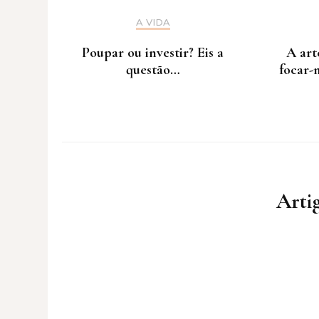
A VIDA
Poupar ou investir? Eis a
A art
questão…
focar-
Artig