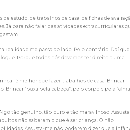
 de estudo, de trabalhos de casa, de fichas de avaliaç
. Já para não falar das atividades extracurriculares q
sgastam.
ta realidade me passa ao lado. Pelo contrário. Daí que
blogue. Porque todos nós devemos ter direito a uma
rincar é melhor que fazer trabalhos de casa. Brincar
o. Brincar “puxa pela cabeça”, pelo corpo e pela “alma
 Algo tão genuíno, tão puro e tão maravilhoso. Assusta
 adultos não saberem o que é ser criança. O não
abilidades. Assusta-me não poderem dizer que a infân