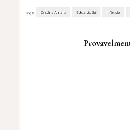
Cristina Amaro
Eduardo Sá
infância
Tags:
Post
Navigation
Provavelment