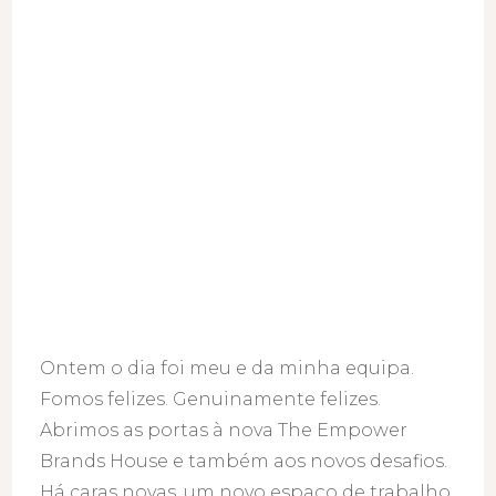
Brands
House!
Ontem o dia foi meu e da minha equipa.
Fomos felizes. Genuinamente felizes.
Abrimos as portas à nova The Empower
Brands House e também aos novos desafios.
Há caras novas, um novo espaço de trabalho