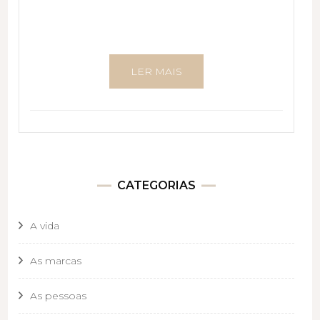
LER MAIS
CATEGORIAS
A vida
As marcas
As pessoas