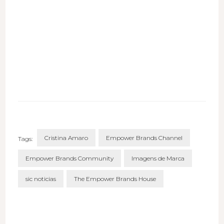
Cristina Amaro
Empower Brands Channel
Tags:
Empower Brands Community
Imagens de Marca
sic noticias
The Empower Brands House
Post
Navigation