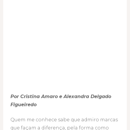
a
diferença
Por Cristina Amaro e Alexandra Delgado
Figueiredo
Quem me conhece sabe que admiro marcas
que façam a diferença, pela forma como