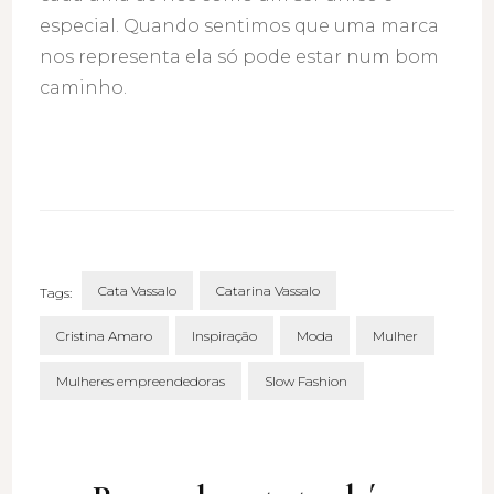
especial. Quando sentimos que uma marca
nos representa ela só pode estar num bom
caminho.
Cata Vassalo
Catarina Vassalo
Tags:
Cristina Amaro
Inspiração
Moda
Mulher
Mulheres empreendedoras
Slow Fashion
Post
Navigation