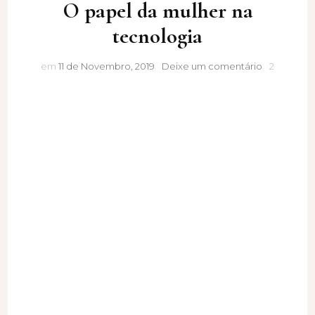
O papel da mulher na
tecnologia
O
em
11 de Novembro, 2019
Deixe um comentário
2
papel
da
mulher
na
tecnologia