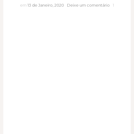
Cata
em
13 de Janeiro, 2020
Deixe um comentário
1
Vassalo
|
Quando
os
detalhes
fazem
a
diferença