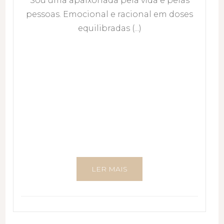
Sou uma apaixonada pela vida e pelas
pessoas. Emocional e racional em doses
equilibradas (...)
LER MAIS