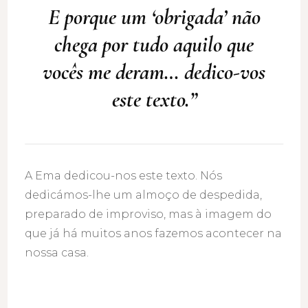
E porque um ‘obrigada’ não
chega por tudo aquilo que
vocês me deram… dedico-vos
este texto.”
A Ema dedicou-nos este texto. Nós
dedicámos-lhe um almoço de despedida,
preparado de improviso, mas à imagem do
que já há muitos anos fazemos acontecer na
nossa casa.