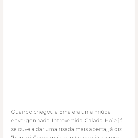
Quando chegou a Ema era uma miúda
envergonhada. Introvertida. Calada. Hoje já
se ouve a dar uma risada mais aberta, já diz
“bom dia” com mais confiança e já escreve