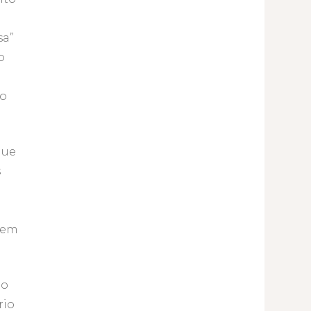
sa”
o
lo
que
s
stem
do
rio