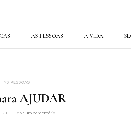
Cristina Ama
As Marcas As Pessoas A Vida
CAS
AS PESSOAS
A VIDA
SL
AS PESSOAS
 para AJUDAR
Viver
, 2019
Deixe um comentário
1
para
AJUDAR