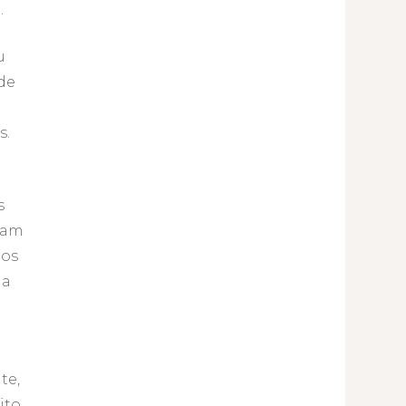
.
u
de
s.
s
tam
ros
na
te,
ito