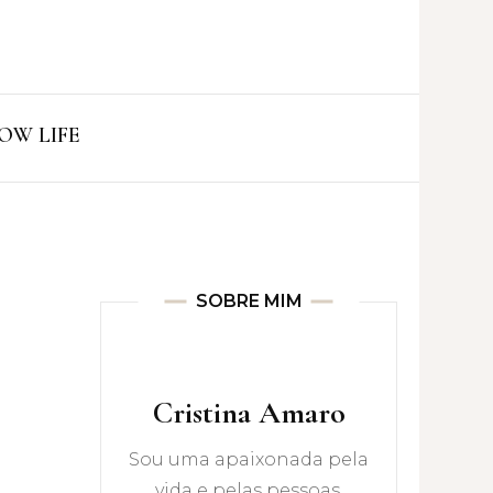
ro
OW LIFE
SOBRE MIM
Cristina Amaro
Sou uma apaixonada pela
vida e pelas pessoas.