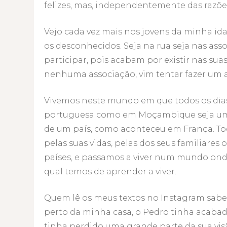
felizes, mas, independentemente das razõe
Vejo cada vez mais nos jovens da minha id
os desconhecidos. Seja na rua seja nas as
participar, pois acabam por existir nas sua
nenhuma associação, vim tentar fazer um a
Vivemos neste mundo em que todos os dias
portuguesa como em Moçambique seja u
de um país, como aconteceu em França. Tod
pelas suas vidas, pelas dos seus familiares
países, e passamos a viver num mundo onde
qual temos de aprender a viver.
Quem lê os meus textos no Instagram sabe
perto da minha casa, o Pedro tinha acabado 
tinha perdido uma grande parte da sua vi