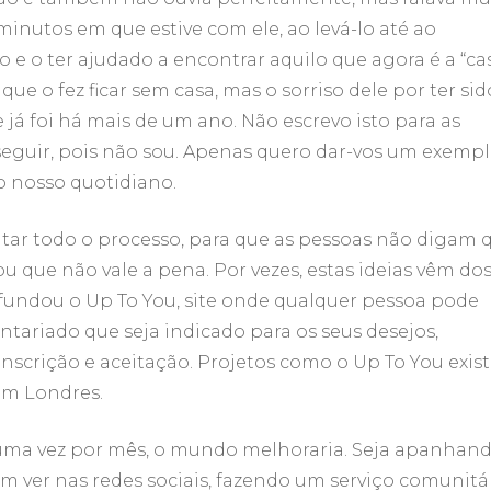
minutos em que estive com ele, ao levá-lo até ao
do e o ter ajudado a encontrar aquilo que agora é a “ca
ue o fez ficar sem casa, mas o sorriso dele por ter sid
 já foi há mais de um ano. Não escrevo isto para as
guir, pois não sou. Apenas quero dar-vos um exemp
o nosso quotidiano.
ilitar todo o processo, para que as pessoas não digam 
u que não vale a pena. Por vezes, estas ideias vêm do
fundou o Up To You, site onde qualquer pessoa pode
ntariado que seja indicado para os seus desejos,
inscrição e aceitação. Projetos como o Up To You exi
em Londres.
uma vez por mês, o mundo melhoraria. Seja apanhan
m ver nas redes sociais, fazendo um serviço comunitá