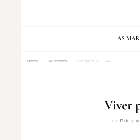
AS MAR
Home
As pessoas
Viver para AJUDAR
Viver
em
17 de Maio