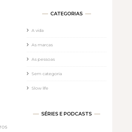
CATEGORIAS
A vida
As marcas
As pessoas
Sem categoria
Slow life
SÉRIES E PODCASTS
ros