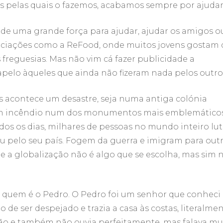
s pelas quais o fazemos, acabamos sempre por ajudar
ade uma grande força para ajudar, ajudar os amigos o
sociações como a ReFood, onde muitos jovens gostam 
s freguesias. Mas não vim cá fazer publicidade a
pelo àqueles que ainda não fizeram nada pelos outro
 acontece um desastre, seja numa antiga colónia
m incêndio num dos monumentos mais emblemático
os os dias, milhares de pessoas no mundo inteiro lu
 ou pelo seu país. Fogem da guerra e imigram para out
 a globalização não é algo que se escolha, mas sim 
 quem é o Pedro. O Pedro foi um senhor que conheci
de ser despejado e trazia a casa às costas, literalmen
são e também não ouvia perfeitamente, mas falava mu