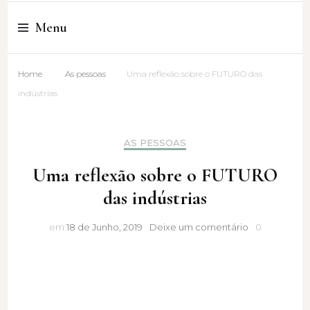
Cristina Amaro
Menu
Home
As pessoas
Uma reflexão sobre o FUTURO das
indústrias
AS PESSOAS
Uma reflexão sobre o FUTURO
das indústrias
Uma
em
18 de Junho, 2019
Deixe um comentário
0
reflexão
sobre
o
FUTURO
das
indústrias