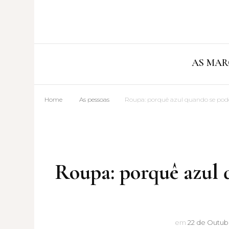
AS MAR
Home
As pessoas
Roupa: porquê azul quando se pode
Roupa: porquê azul q
em
22 de Outubr