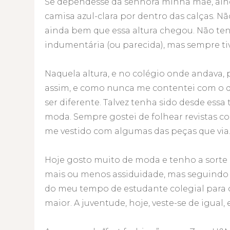
Se dependesse da senhora minha mãe, ainda 
camisa azul-clara por dentro das calças. N
ainda bem que essa altura chegou. Não ten
indumentária (ou parecida), mas sempre t
Naquela altura, e no colégio onde andava,
assim, e como nunca me contentei com o qu
ser diferente. Talvez tenha sido desde essa
moda. Sempre gostei de folhear revistas 
me vestido com algumas das peças que via
Hoje gosto muito de moda e tenho a sorte 
mais ou menos assiduidade, mas seguindo o
do meu tempo de estudante colegial para 
maior. A juventude, hoje, veste-se de igual, 