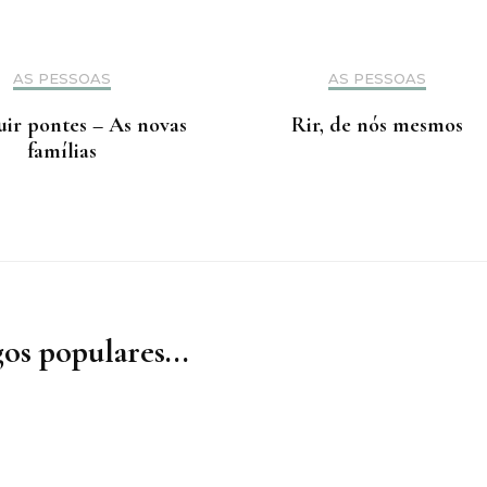
AS PESSOAS
AS PESSOAS
uir pontes – As novas
Rir, de nós mesmos
famílias
os populares...