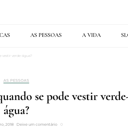
Cristina Ama
As Marcas As Pessoas A Vida
CAS
AS PESSOAS
A VIDA
SL
 vestir verde-água?
AS PESSOAS
uando se pode vestir verde
água?
Roupa:
o, 2018
Deixe um comentário
0