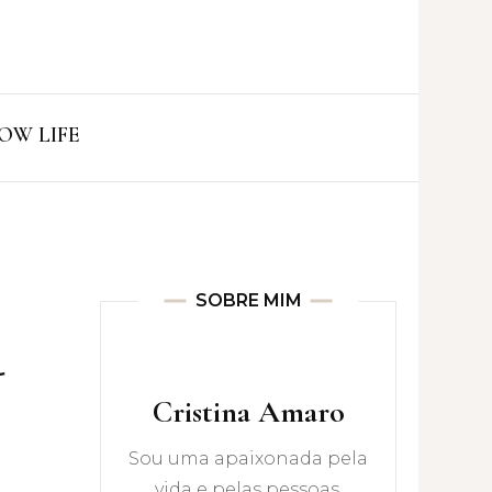
ro
OW LIFE
SOBRE MIM
-
Cristina Amaro
Sou uma apaixonada pela
vida e pelas pessoas.