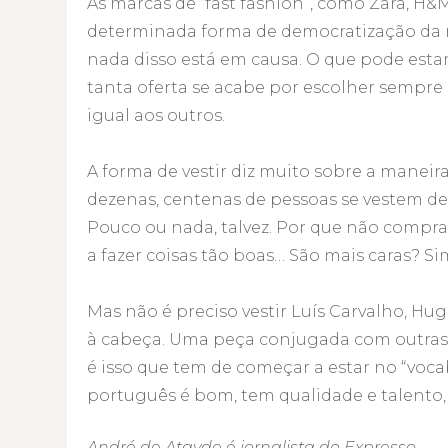
As marcas de “fast fashion”, como Zara, H&M
determinada forma de democratização da m
nada disso está em causa. O que pode est
tanta oferta se acabe por escolher sempre 
igual aos outros.
A forma de vestir diz muito sobre a maneira
dezenas, centenas de pessoas se vestem de 
Pouco ou nada, talvez. Por que não compr
a fazer coisas tão boas… São mais caras? Sim
Mas não é preciso vestir Luís Carvalho, Hu
à cabeça. Uma peça conjugada com outras d
é isso que tem de começar a estar no “voca
português é bom, tem qualidade e talento, e
André de Atayde é jornalista do Expresso.