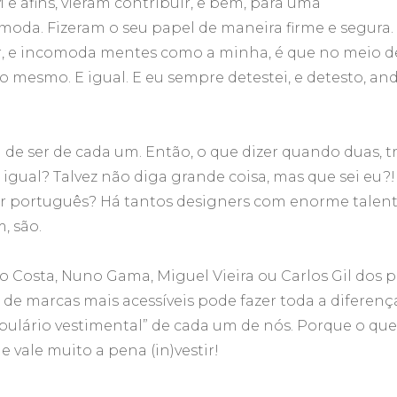
 e afins, vieram contribuir, e bem, para uma
oda. Fizeram o seu papel de maneira firme e segura.
ar, e incomoda mentes como a minha, é que no meio d
o mesmo. E igual. E eu sempre detestei, e detesto, an
 de ser de cada um. Então, o que dizer quando duas, tr
igual? Talvez não diga grande coisa, mas que sei eu?!
ar português? Há tantos designers com enorme talent
, são.
go Costa, Nuno Gama, Miguel Vieira ou Carlos Gil dos 
e marcas mais acessíveis pode fazer toda a diferença
bulário vestimental” de cada um de nós. Porque o que
 vale muito a pena (in)vestir!