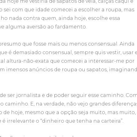
hoje me vestiria de sapatos de vela, calças caqui e
ão sei com que idade comecei a escolher a roupa, mas
ho nada contra quem, ainda hoje, escolhe essa
ive alguma aversão ao fardamento.
 presumo que fosse mais ou menos consensual. Ainda
e é demasiado consensual, sempre quis vestir, usar 
 tal altura-não-exata que comecei a interessar-me por
com imensos anúncios de roupa ou sapatos, imaginan
.
de ser jornalista e de poder seguir esse caminho. Co
 caminho. E, na verdade, não vejo grandes diferença
o de hoje, mesmo que a opção seja muito, mas muito,
e é irrelevante o “dinheiro que tenha na carteira”.