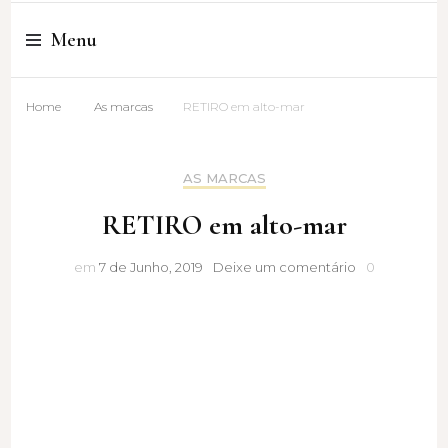
Cristina Amaro
Menu
Home
As marcas
RETIRO em alto-mar
AS MARCAS
RETIRO em alto-mar
RETIRO
em
7 de Junho, 2019
Deixe um comentário
0
em
alto-
mar