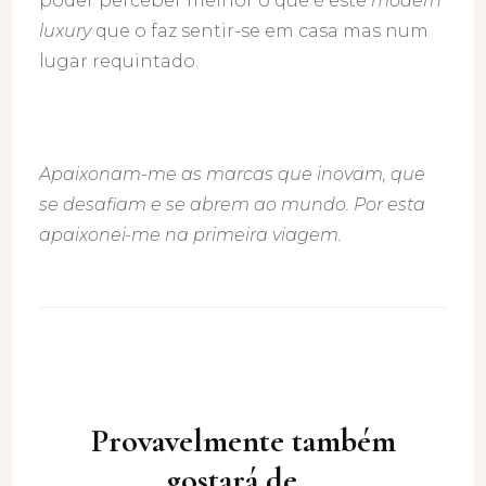
poder perceber melhor o que é este
modern
luxury
que o faz sentir-se em casa mas num
lugar requintado.
Apaixonam-me as marcas que inovam, que
se desafiam e se abrem ao mundo. Por esta
apaixonei-me na primeira viagem.
Post
Navigation
Provavelmente também
gostará de...