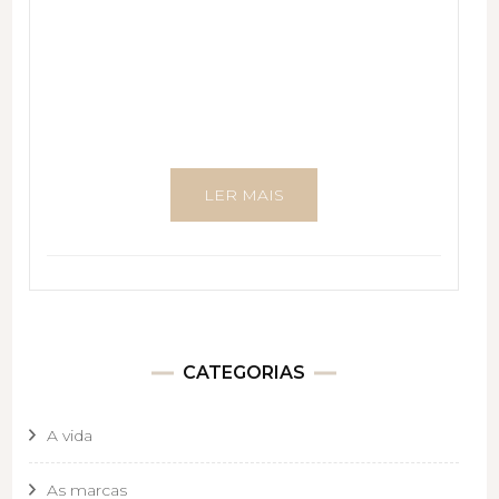
LER MAIS
CATEGORIAS
A vida
As marcas