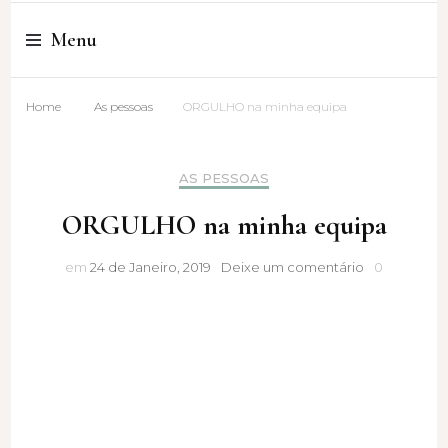
Cristina Amaro
Menu
Home
As pessoas
ORGULHO na minha equipa
AS PESSOAS
ORGULHO na minha equipa
ORGULHO
em
24 de Janeiro, 2019
Deixe um comentário
0
na
minha
equipa