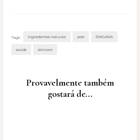
ingredientes naturais
pele
RINGANA
Tags:
saúde
skincare
Post
Navigation
Provavelmente também
gostará de...