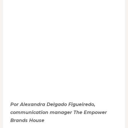
skincare
frescos,
puros
e
eficazes
que
tem
mesmo
de
conhecer
Por Alexandra Delgado Figueiredo,
communication manager The Empower
Brands House