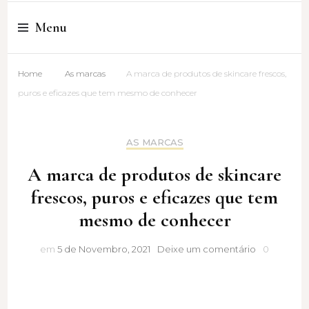
Cristina Amaro
Menu
Home
As marcas
A marca de produtos de skincare frescos,
puros e eficazes que tem mesmo de conhecer
AS MARCAS
A marca de produtos de skincare
frescos, puros e eficazes que tem
mesmo de conhecer
A
em
5 de Novembro, 2021
Deixe um comentário
0
marca
de
produtos
de