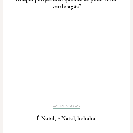
verde-água?
AS PESSOAS
É Natal, é Natal, hohoho!