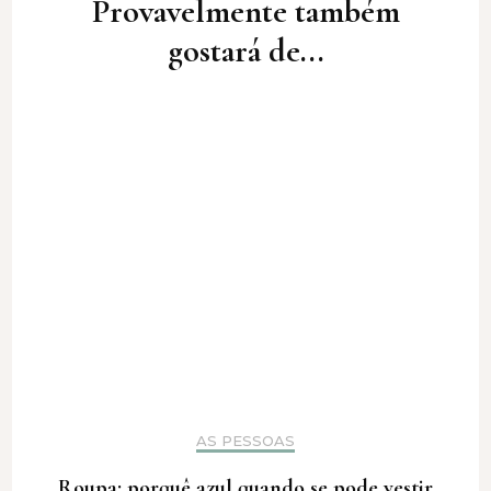
Provavelmente também
gostará de...
AS PESSOAS
Roupa: porquê azul quando se pode vestir