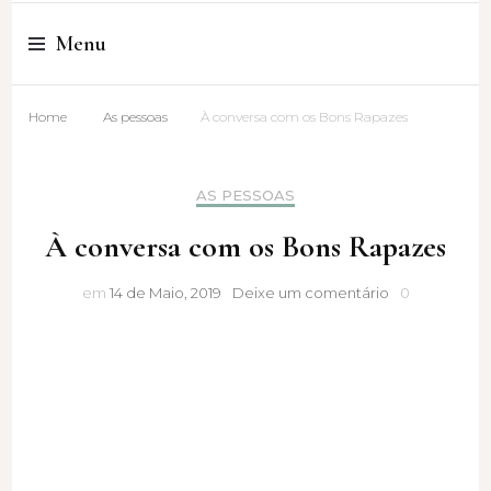
Cristina Amaro
Menu
Home
As pessoas
À conversa com os Bons Rapazes
AS PESSOAS
À conversa com os Bons Rapazes
À
em
14 de Maio, 2019
Deixe um comentário
0
conversa
com
os
Bons
Rapazes