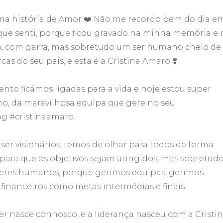
uma história de Amor ❤️ Não me recordo bem do dia e
ue senti, porque ficou gravado na minha memória e 
a, com garra, mas sobretudo um ser humano cheio de 
as do seu país, e esta é a Cristina Amaro ❣️
ento ficámos ligadas para a vida e hoje estou super
o, da maravilhosa equipa que gere no seu
g #cristinaamaro.
ser visionários, temos de olhar para todos de forma
s para que os objetivos sejam atingidos, mas sobretud
eres humanos, porque gerimos equipas, gerimos
financeiros como metas intermédias e finais.
er nasce connosco, e a liderança nasceu com a Cristin