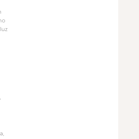
m
no
luz
o
a,