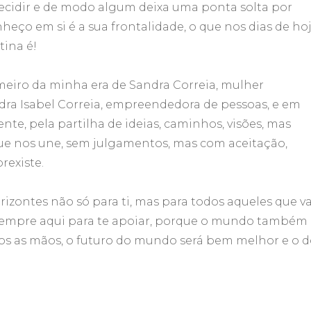
decidir e de modo algum deixa uma ponta solta por
nheço em si é a sua frontalidade, o que nos dias de ho
tina é!
meiro da minha era de Sandra Correia, mulher
dra Isabel Correia, empreendedora de pessoas, e em
nte, pela partilha de ideias, caminhos, visões, mas
e nos une, sem julgamentos, mas com aceitação,
rexiste.
zontes não só para ti, mas para todos aqueles que va
ou sempre aqui para te apoiar, porque o mundo também
mos as mãos, o futuro do mundo será bem melhor e o 