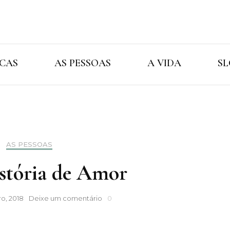
Cristina Ama
As Marcas As Pessoas A Vida
CAS
AS PESSOAS
A VIDA
SL
AS PESSOAS
tória de Amor
Uma
o, 2018
Deixe um comentário
0
História
de
Amor