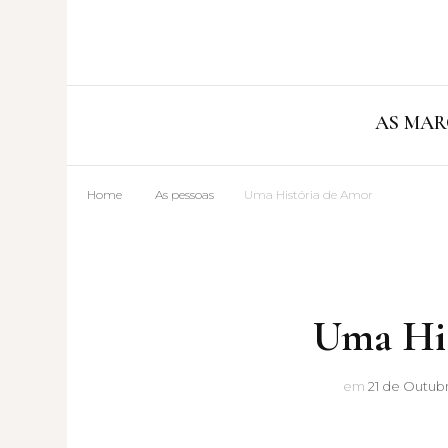
AS MAR
Home
As pessoas
Uma História de Amor
Uma His
em
21 de Outubr