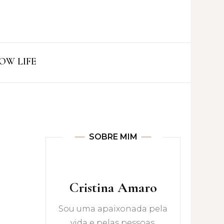
ro
OW LIFE
SOBRE MIM
Cristina Amaro
Sou uma apaixonada pela
vida e pelas pessoas.