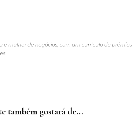
 e mulher de negócios, com um currículo de prémios
es.
e também gostará de...