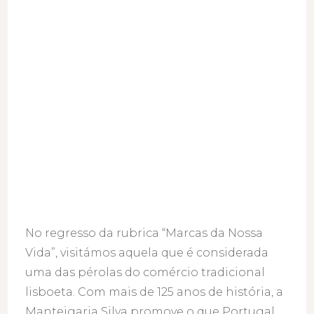
Silva
No regresso da rubrica “Marcas da Nossa
Vida”, visitámos aquela que é considerada
uma das pérolas do comércio tradicional
lisboeta. Com mais de 125 anos de história, a
Manteigaria Silva promove o que Portugal