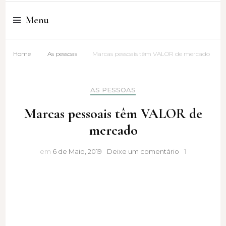
Cristina Amaro
Menu
Home
As pessoas
Marcas pessoais têm VALOR de mercado
AS PESSOAS
Marcas pessoais têm VALOR de
mercado
Marcas
em
6 de Maio, 2019
Deixe um comentário
1
pessoais
têm
VALOR
de
mercado