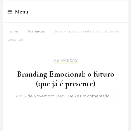
Cristina Amaro
Menu
Home
As marcas
Branding Emocional: o futuro (que já é
presente)
AS MARCAS
Branding Emocional: o futuro
(que já é presente)
Branding
em
17 de Novembro, 2025
Deixe um comentário
0
Emocional:
o
futuro
(que
já
é