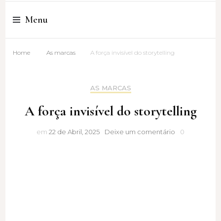
Cristina Amaro
Menu
Home
As marcas
A força invisível do storytelling
AS MARCAS
A força invisível do storytelling
A
em
22 de Abril, 2025
Deixe um comentário
0
força
invisível
do
storytelling