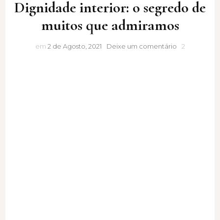
Dignidade interior: o segredo de
muitos que admiramos
Dignidade
em
2 de Agosto, 2021
Deixe um comentário
2
interior:
o
segredo
de
muitos
que
admiramos