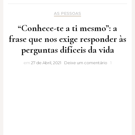
AS PESSOAS
“Conhece-te a ti mesmo”: a
frase que nos exige responder às
perguntas difíceis da vida
“Conhece-
em
27 de Abril, 2021
Deixe um comentário
1
te
a
ti
mesmo”:
a
frase
que
nos
exige
responder
às
perguntas