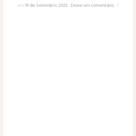
Sabe
em
19 de Setembro, 2022
Deixe um comentário
1
estabelece
limites
na
sua
vida?