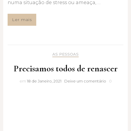
numa situação de stress ou ameaça, …
Ler mais
AS PESSOAS
Precisamos todos de renascer
Precisamos
em
18 de Janeiro, 2021
Deixe um comentário
0
todos
de
renascer