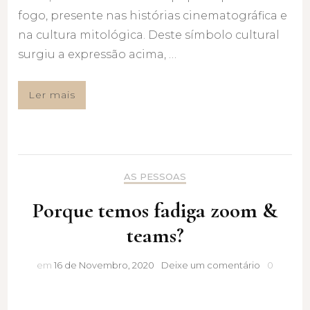
fogo, presente nas histórias cinematográfica e
na cultura mitológica. Deste símbolo cultural
surgiu a expressão acima, …
Ler mais
AS PESSOAS
Porque temos fadiga zoom &
teams?
Porque
em
16 de Novembro, 2020
Deixe um comentário
0
temos
fadiga
zoom