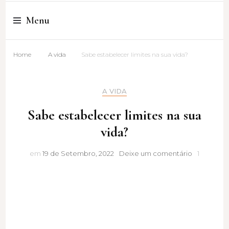
Cristina Amaro
Menu
Home
A vida
Sabe estabelecer limites na sua vida?
A VIDA
Sabe estabelecer limites na sua
vida?
Sabe
em
19 de Setembro, 2022
Deixe um comentário
1
estabelece
limites
na
sua
vida?