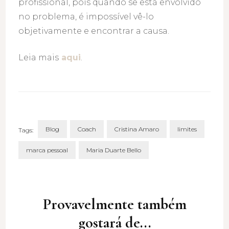
profissional, pois quando se está envolvido
no problema, é impossível vê-lo
objetivamente e encontrar a causa.
Leia mais
aqui
.
Blog
Coach
Cristina Amaro
limites
Tags:
marca pessoal
Maria Duarte Bello
Post
Navigation
Provavelmente também
gostará de...