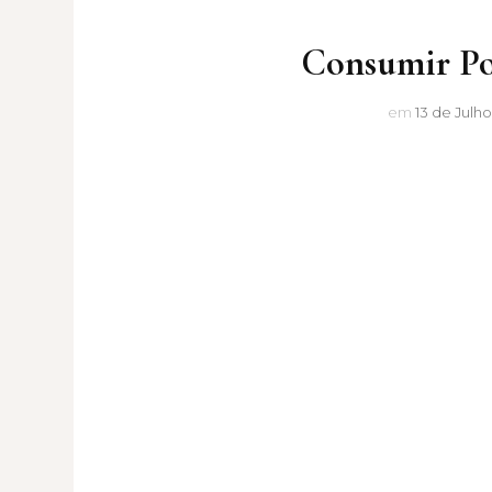
Consumir Por
em
13 de Julho