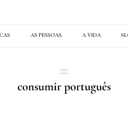
Cristina Ama
As Marcas As Pessoas A Vida
CAS
AS PESSOAS
A VIDA
SL
TAG
consumir português