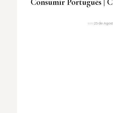
Consumir Português | 
em
25 de Agost