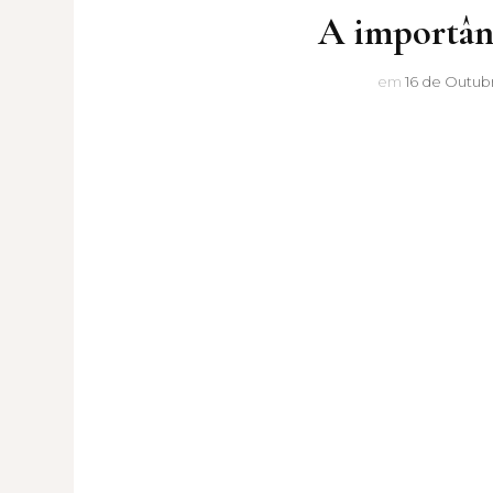
A importânc
em
16 de Outubr