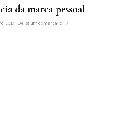
ia da marca pessoal
A
o, 2019
Deixe um comentário
0
importância
da
marca
pessoal