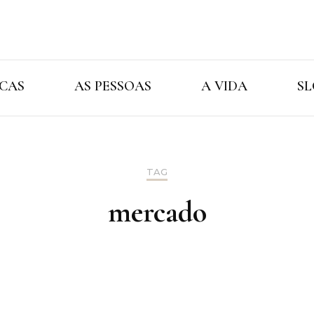
Cristina Ama
As Marcas As Pessoas A Vida
CAS
AS PESSOAS
A VIDA
SL
TAG
mercado