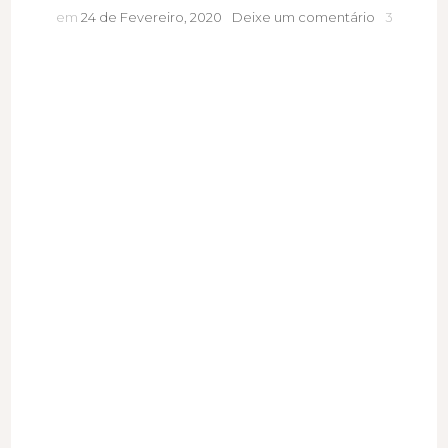
Pránáyáma
em
24 de Fevereiro, 2020
Deixe um comentário
3