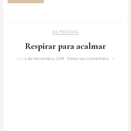
AS PESSOAS
Respirar para acalmar
Respirar
em
4 de Novembro, 2019
Deixe um comentário
2
para
acalmar