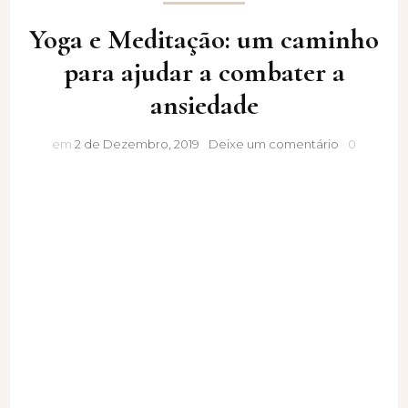
Yoga e Meditação: um caminho
para ajudar a combater a
ansiedade
Yoga
em
2 de Dezembro, 2019
Deixe um comentário
0
e
Meditação:
um
caminho
para
ajudar
a
combater
a
ansiedade