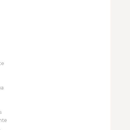
te
ua
s
nte
.