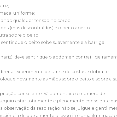
ariz;
tmada, uniforme;
inando qualquer tensão no corpo;
dos (mas descontraídos) e o peito aberto;
ra sobre o peito;
 sentir que o peito sobe suavemente e a barriga
ariz), deve sentir que o abdómen contrai ligeiramen
 direita, experimente deitar-se de costas e dobrar e
e coloque novamente as mãos sobre o peito e sobre a s
espiração consciente. Vá aumentado o número de
seguiu estar totalmente e plenamente consciente da
 da observação da respiração não se julgue e gentilme
consciência de que a mente o levou já é uma iluminação