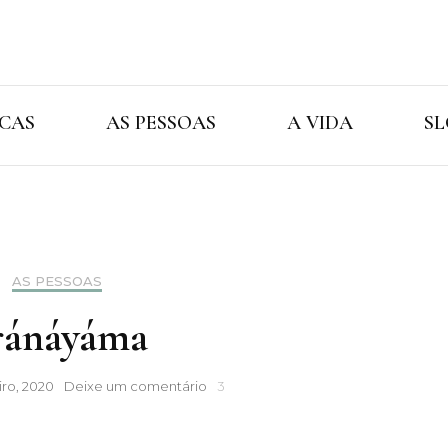
Cristina Ama
As Marcas As Pessoas A Vida
CAS
AS PESSOAS
A VIDA
SL
AS PESSOAS
ránáyáma
Pránáyáma
iro, 2020
Deixe um comentário
3