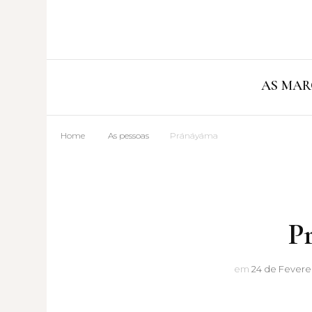
AS MAR
Home
As pessoas
Pránáyáma
P
em
24 de Fevere