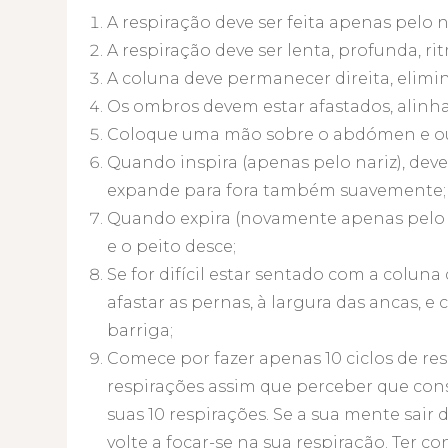
A respiração deve ser feita apenas pelo n
A respiração deve ser lenta, profunda, ri
A coluna deve permanecer direita, elim
Os ombros devem estar afastados, alinha
Coloque uma mão sobre o abdómen e out
Quando inspira (apenas pelo nariz), deve
expande para fora também suavemente;
Quando expira (novamente apenas pelo n
e o peito desce;
Se for difícil estar sentado com a coluna
afastar as pernas, à largura das ancas, 
barriga;
Comece por fazer apenas 10 ciclos de r
respirações assim que perceber que con
suas 10 respirações. Se a sua mente sair
volte a focar-se na sua respiração. Ter 