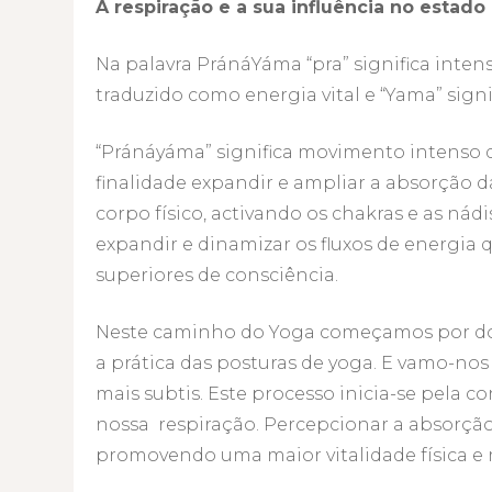
A respiração e a sua influência no estad
Na palavra PránáYáma “pra” significa inten
traduzido como energia vital e “Yama” signi
“Pránáyáma” significa movimento intenso d
finalidade expandir e ampliar a absorção da
corpo físico, activando os chakras e as nád
expandir e dinamizar os fluxos de energia 
superiores de consciência.
Neste caminho do Yoga começamos por dom
a prática das posturas de yoga. E vamo-no
mais subtis. Este processo inicia-se pela c
nossa respiração. Percepcionar a absorção 
promovendo uma maior vitalidade física e