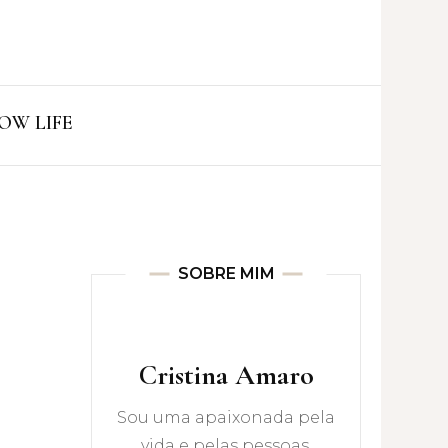
ro
OW LIFE
SOBRE MIM
Cristina Amaro
Sou uma apaixonada pela
vida e pelas pessoas.