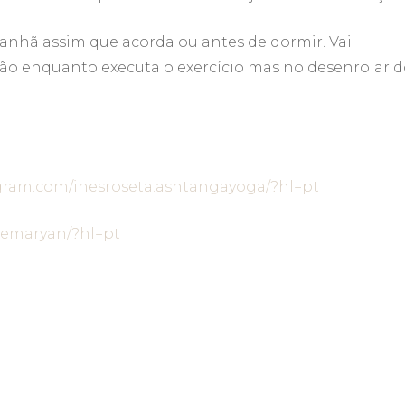
manhã assim que acorda ou antes de dormir. Vai
ão enquanto executa o exercício mas no desenrolar 
gram.com/inesroseta.ashtangayoga/?hl=pt
vemaryan/?hl=pt