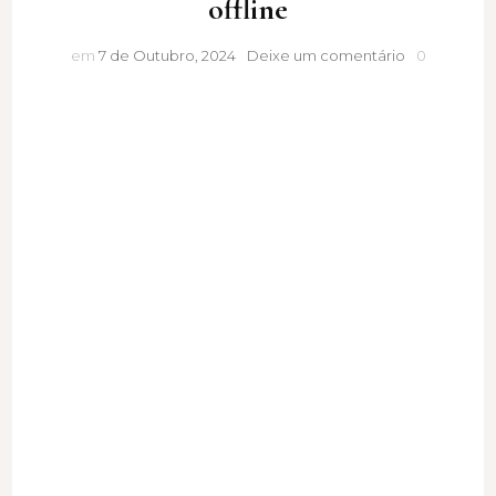
offline
Desconecta
em
7 de Outubro, 2024
Deixe um comentário
0
para
reconectar:
O
poder
transformad
do
tempo
offline