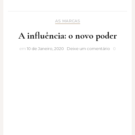
AS MARCAS
A influência: o novo poder
A
em
10 de Janeiro, 2020
Deixe um comentário
0
influência:
o
novo
poder