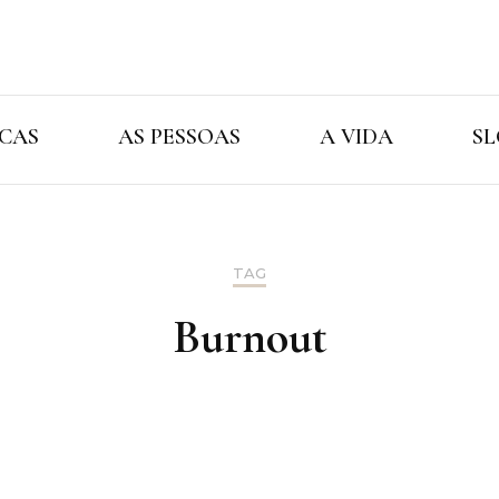
Cristina Ama
As Marcas As Pessoas A Vida
CAS
AS PESSOAS
A VIDA
SL
TAG
Burnout