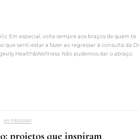
liz. Em especial, volta sempre aos braços de quem te
sso que senti estar a fazer ao regressar à consulta da D
ngevity Health&Wellness. Não pudemos dar o abraço
AS PESSOAS
: projetos que inspiram