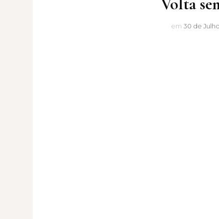
Volta se
em
30 de Julh