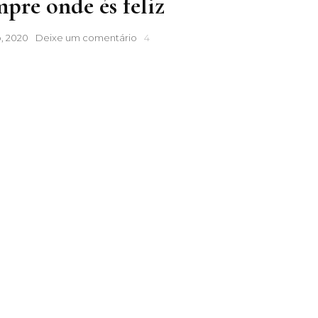
mpre onde és feliz
Volta
o, 2020
Deixe um comentário
4
sempre
onde
és
feliz