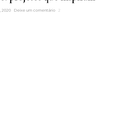
Camomila
, 2020
Deixe um comentário
2
Limão:
projetos
que
inspiram