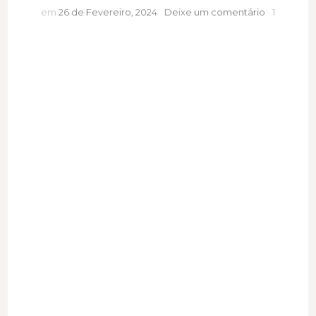
“Líder
em
26 de Fevereiro, 2024
Deixe um comentário
1
Extraordiná
uma
homenag
ao
Comendad