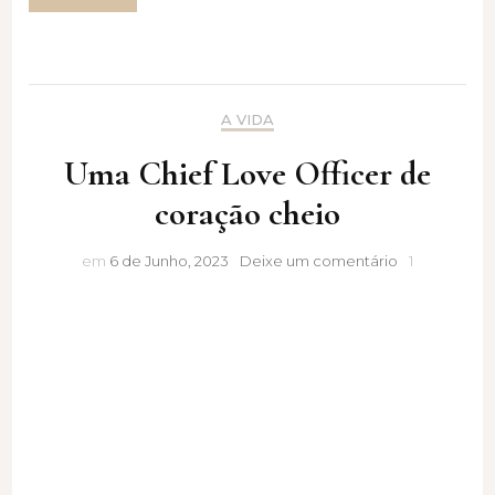
A VIDA
Uma Chief Love Officer de
coração cheio
Uma
em
6 de Junho, 2023
Deixe um comentário
1
Chief
Love
Officer
de
coração
cheio