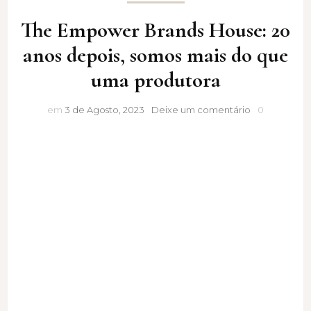
The Empower Brands House: 20
anos depois, somos mais do que
uma produtora
The
em
3 de Agosto, 2023
Deixe um comentário
0
Empower
Brands
House:
20
anos
depois,
somos
mais
do
que
uma
produtora