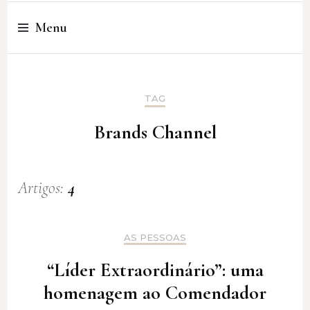
Cristina Amaro
Menu
TAG
Brands Channel
Artigos:
4
AS PESSOAS
“Líder Extraordinário”: uma
homenagem ao Comendador