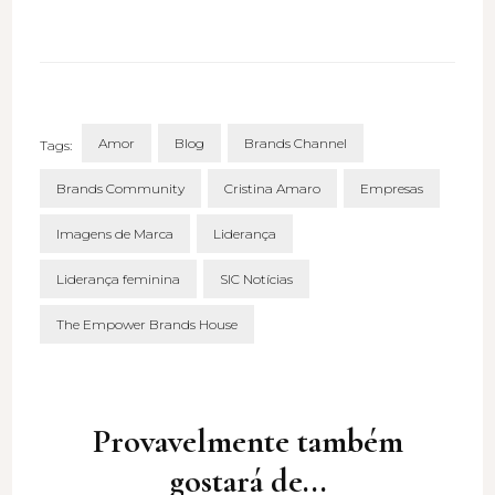
Amor
Blog
Brands Channel
Tags:
Brands Community
Cristina Amaro
Empresas
Imagens de Marca
Liderança
Liderança feminina
SIC Notícias
The Empower Brands House
Post
Navigation
Provavelmente também
gostará de...