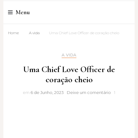
Cristina Amaro
Menu
Home
A vida
Uma Chief Love Officer de coração cheio
A VIDA
Uma Chief Love Officer de
coração cheio
Uma
em
6 de Junho, 2023
Deixe um comentário
1
Chief
Love
Officer
de
coração
cheio