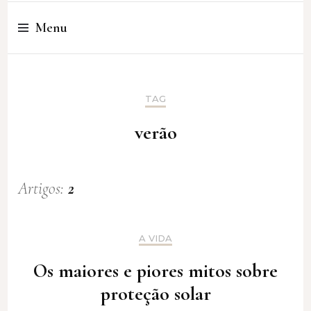
Cristina Amaro
Menu
TAG
verão
Artigos:
2
A VIDA
Os maiores e piores mitos sobre
proteção solar