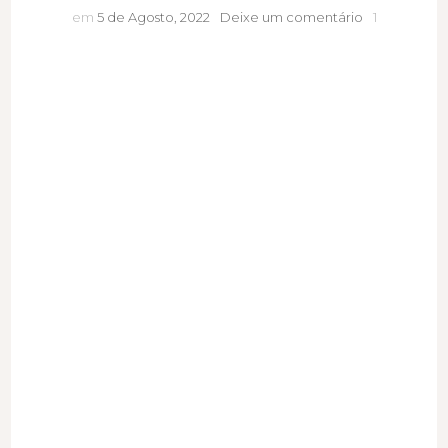
Os
em
5 de Agosto, 2022
Deixe um comentário
1
maiores
e
piores
mitos
sobre
proteção
solar