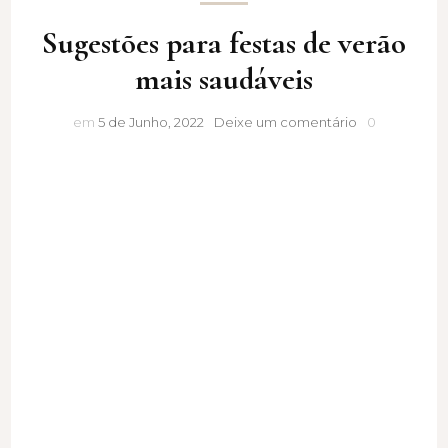
Sugestões para festas de verão
mais saudáveis
Sugestões
em
5 de Junho, 2022
Deixe um comentário
0
para
festas
de
verão
mais
saudáveis