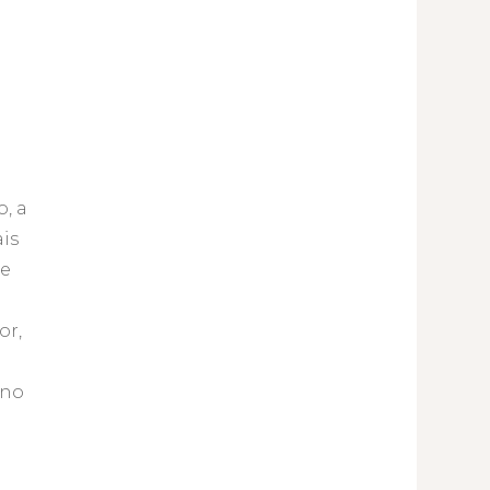
, a
is
ue
or,
 no