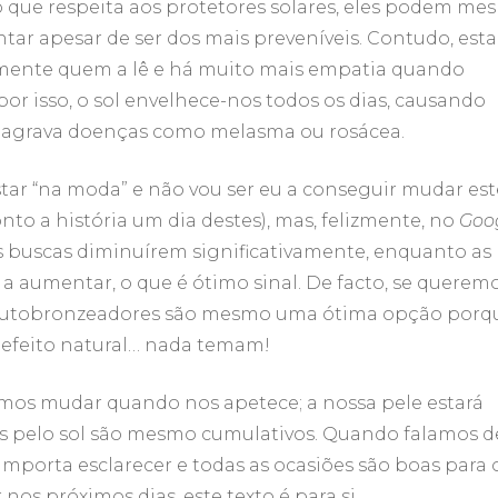
 que respeita aos protetores solares, eles podem me
ntar apesar de ser dos mais preveníveis. Contudo, esta
mente quem a lê e há muito mais empatia quando
r isso, o sol envelhece-nos todos os dias, causando
. E agrava doenças como melasma ou rosácea.
star “na moda” e não vou ser eu a conseguir mudar est
o a história um dia destes), mas, felizmente, no
Goo
s buscas diminuírem significativamente, enquanto as
 aumentar, o que é ótimo sinal. De facto, se querem
os autobronzeadores são mesmo uma ótima opção porq
 efeito natural… nada temam!
mos mudar quando nos apetece; a nossa pele estará
s pelo sol são mesmo cumulativos. Quando falamos d
importa esclarecer e todas as ocasiões são boas para 
r nos próximos dias, este texto é para si.