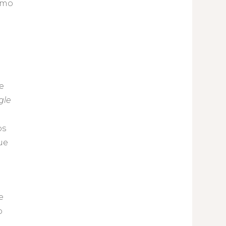
smo
e
gle
os
ue
e
o