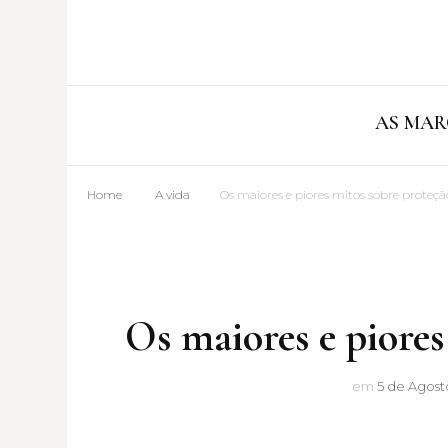
AS MAR
Home
A vida
Os maiores e piores mitos sobre proteçã
Os maiores e piores
em
5 de Agost