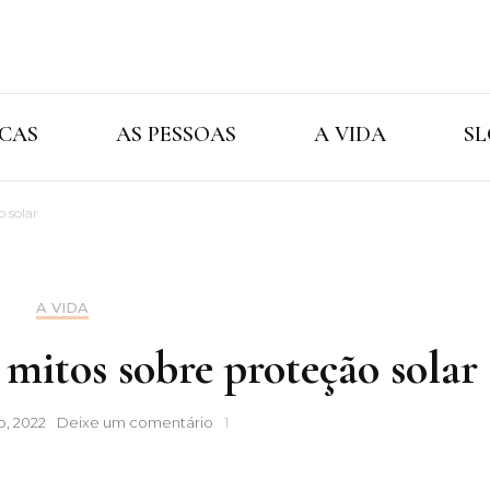
Cristina Ama
As Marcas As Pessoas A Vida
CAS
AS PESSOAS
A VIDA
SL
o solar
A VIDA
 mitos sobre proteção solar
Os
o, 2022
Deixe um comentário
1
maiores
e
piores