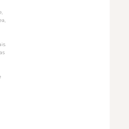
e,
ea,
is.
as
e