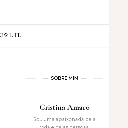
ro
OW LIFE
SOBRE MIM
Cristina Amaro
Sou uma apaixonada pela
vida e pelas pessoas.