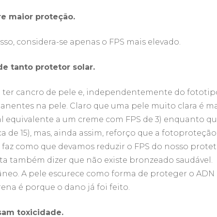
re maior proteção.
sso, considera-se apenas o FPS mais elevado.
 tanto protetor solar.
r cancro de pele e, independentemente do fototipo
nentes na pele. Claro que uma pele muito clara é ma
ral equivalente a um creme com FPS de 3) enquanto q
a de 15), mas, ainda assim, reforço que a fotoproteção
o faz como que devamos reduzir o FPS do nosso protet
rta também dizer que não existe bronzeado saudável.
âneo. A pele escurece como forma de proteger o ADN
rena é porque o dano já foi feito.
sam toxicidade.