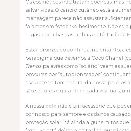
Os cosméticos não tratam doenças, mas no
salvar vidas. O cancro cutâneo está a aume
mensagem parece não assustar suficiente
falamos em fotoenvelhecimento. Não seja po
rugas, manchas castanhas e, até, flacidez
Estar bronzeado continua, no entanto, a e
paradigma que devemos a Coco Chanel (cont
Trends
palavras como “solário” veem as sua
procuras por “autobronzeador” continuam a
escurecer o tom natural da nossa pele, 
são seguros e garantem, cada vez mais, um
A nossa
pele
não é um acessório que pode
connosco para sempre e os danos causado
proteção solar, há ainda alguns mitos que 
fazer. Se está deitado na toalha, ou vai esta