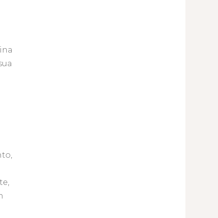
mina
sua
to,
o
te,
m