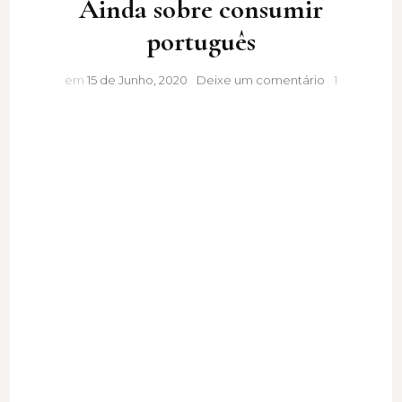
Ainda sobre consumir
português
Ainda
em
15 de Junho, 2020
Deixe um comentário
1
sobre
consumir
português