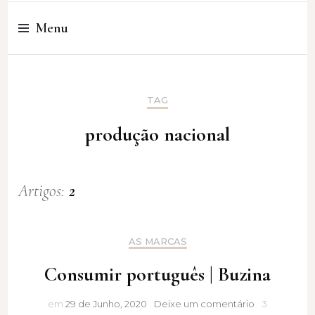
Cristina Amaro
Menu
TAG
produção nacional
Artigos:
2
AS MARCAS
Consumir português | Buzina
Consumir
em
29 de Junho, 2020
Deixe um comentário
3