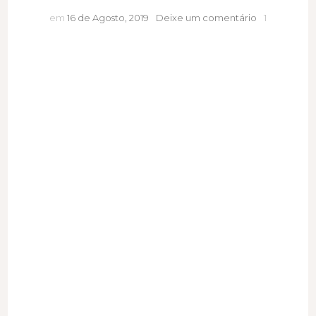
A
em
16 de Agosto, 2019
Deixe um comentário
1
arte
de
organizar